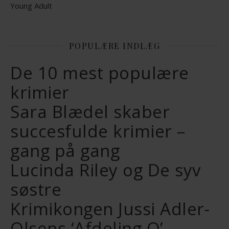
Young Adult
POPULÆRE INDLÆG
De 10 mest populære
krimier
Sara Blædel skaber
succesfulde krimier –
gang på gang
Lucinda Riley og De syv
søstre
Krimikongen Jussi Adler-
Olsens ‘Afdeling Q’