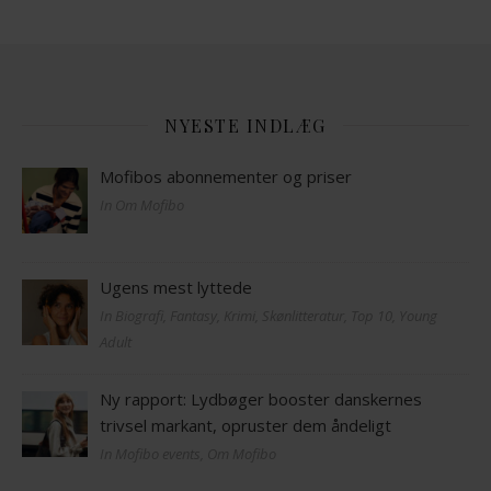
NYESTE INDLÆG
Mofibos abonnementer og priser
In Om Mofibo
Ugens mest lyttede
In Biografi, Fantasy, Krimi, Skønlitteratur, Top 10, Young
Adult
Ny rapport: Lydbøger booster danskernes
trivsel markant, opruster dem åndeligt
In Mofibo events, Om Mofibo