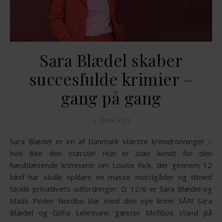
Sara Blædel skaber
succesfulde krimier –
gang på gang
2. juni 2023
Sara Blædel er en af Danmark største krimidronninger –
hvis ikke den største! Hun er især kendt for den
hæsblæsende krimiserie om Louise Rick, der gennem 12
bind har skulle opklare en masse mordgåder og tilmed
tackle privatlivets udfordringer. D. 12/6 er Sara Blædel og
Mads Peder Nordbo klar med den nye krimi: SÅR! Sara
Blædel og Githa Lehrmann gæster Mofibos stand på