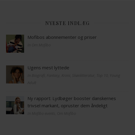
NYESTE INDLÆG
Mofibos abonnementer og priser
In Om Mofibo
Ugens mest lyttede
In Biografi, Fantasy, Krimi, Skønlitteratur, Top 10, Young
Adult
Ny rapport: Lydbøger booster danskernes
trivsel markant, opruster dem åndeligt
In Mofibo events, Om Mofibo