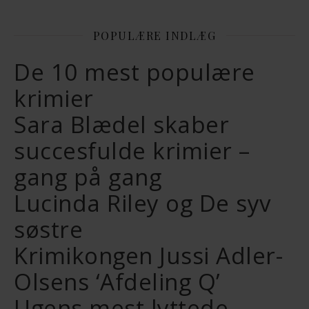
POPULÆRE INDLÆG
De 10 mest populære
krimier
Sara Blædel skaber
succesfulde krimier –
gang på gang
Lucinda Riley og De syv
søstre
Krimikongen Jussi Adler-
Olsens ‘Afdeling Q’
Ugens mest lyttede