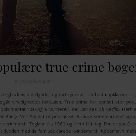
opulære true crime bøge
27. november 2021
 virkelighedens mordgåder og forbrydelser – oftest uopklarede –
år virkeligheden fantasien. True crime har opnået stor popul
e dokumentar ‘Making a Murderer‘, der kan ses på Netflix. Herhj
r Bangs Vej‘. Senest er podcastet ‘Britiske seriemordere’ udk
eriemord i England fra 1960 og frem til i dag. For et par år 
år i dybden med de fem uopklarede kvindemord i København mel