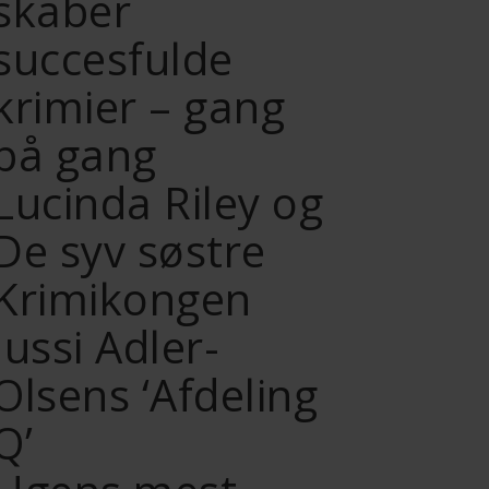
skaber
succesfulde
krimier – gang
på gang
Lucinda Riley og
De syv søstre
Krimikongen
Jussi Adler-
Olsens ‘Afdeling
Q’