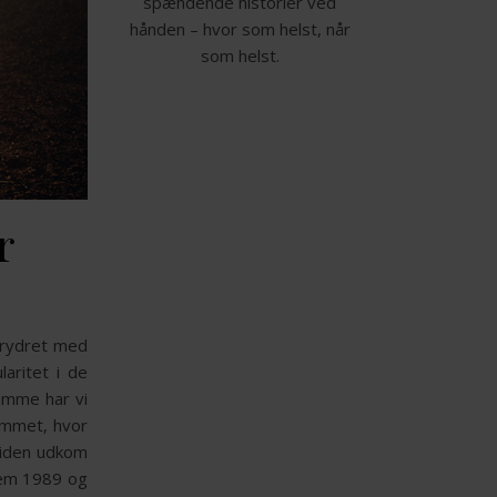
spændende historier ved
hånden – hvor som helst, når
som helst.
r
 krydret med
aritet i de
emme har vi
ommet, hvor
siden udkom
lem 1989 og