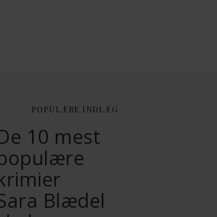
POPULÆRE INDLÆG
De 10 mest
populære
krimier
Sara Blædel