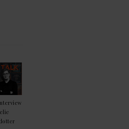
Interview
elie
dotter