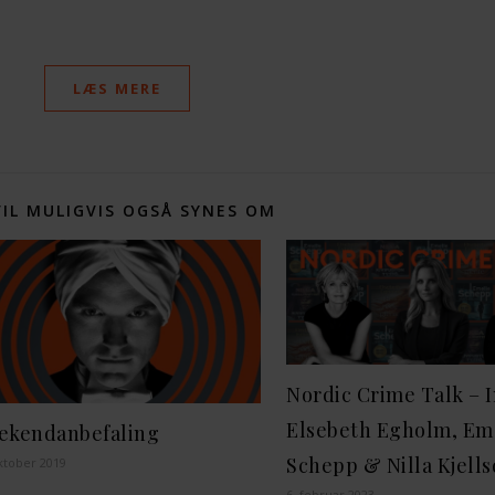
LÆS MERE
VIL MULIGVIS OGSÅ SYNES OM
Nordic Crime Talk – 
Elsebeth Egholm, Em
ekendanbefaling
Schepp & Nilla Kjells
ktober 2019
6. februar 2023