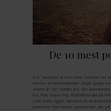
De 10 mest p
Vi er fascineret af true crime. Historier om
masser af hemmeligheder. Nogle gange overg
senere år. Det skyldes bl.a. den amerikansk
bl.a. Peer Kaaes bog ‘Dobbeltmordet på Pete
Lone Theils kigger nærmere på skræmmende s
podcastet ‘Den danske seriemorder‘, der g