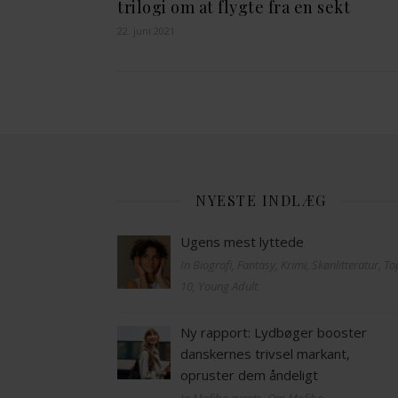
trilogi om at flygte fra en sekt
22. juni 2021
NYESTE INDLÆG
Ugens mest lyttede
In Biografi, Fantasy, Krimi, Skønlitteratur, T
10, Young Adult
Ny rapport: Lydbøger booster
danskernes trivsel markant,
opruster dem åndeligt