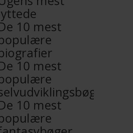
Ugens mest
lyttede
De 10 mest
populære
biografier
De 10 mest
populære
selvudviklingsbøger
De 10 mest
populære
fantasybøger