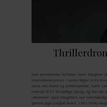
Thrillerdro
Den amerikanske forfatter Karin Slaughter d
international succes. I serien følger vi tre h
Saras eks-mand og politiinspektør, samt Len
oversat til 37 forskellige sprog, og hun ha
udkommer også Slaughters nye selvstændige 
glemte pige Longbill Beach, 1982. Emily Vaugh