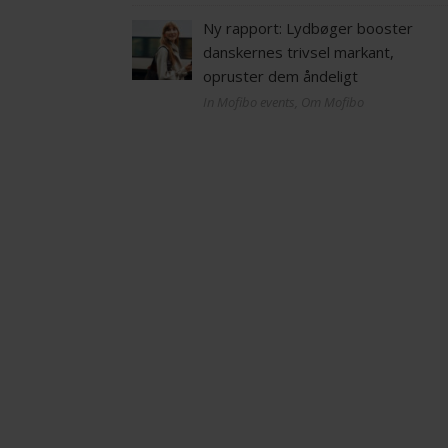
Ny rapport: Lydbøger booster
danskernes trivsel markant,
opruster dem åndeligt
In Mofibo events, Om Mofibo