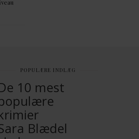
niveau
POPULÆRE INDLÆG
De 10 mest
populære
krimier
Sara Blædel