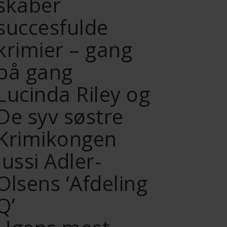
skaber
succesfulde
krimier – gang
på gang
Lucinda Riley og
De syv søstre
Krimikongen
Jussi Adler-
Olsens ‘Afdeling
Q’