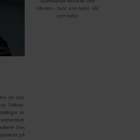
spændende historier ved
hånden – hvor som helst, når
som helst.
lev en stor
ey Tolliver,
ællinger er
. september
illere! Den
depunktet på