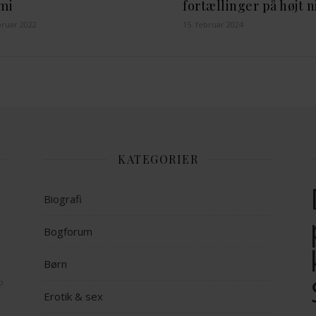
mi
fortællinger på højt 
bruar 2022
15. februar 2024
KATEGORIER
Biografi
Bogforum
Børn
op
Erotik & sex