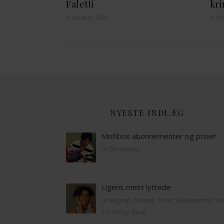
Faletti
kri
1. oktober 2021
1. fe
NYESTE INDLÆG
Mofibos abonnementer og priser
In Om Mofibo
Ugens mest lyttede
In Biografi, Fantasy, Krimi, Skønlitteratur, T
10, Young Adult