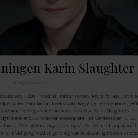
nningen Karin Slaughter
8. september 2022
ebuterede i 2001 med sin thriller roman ‘Mord for øje‘, som b
ovedpersoner: Sara Linton, byens børnelæge og retsmediciner, Jeffr
a Adams, Jeffreys underordnede detektiv. Karin Slaughters fort
r solgt mere end 35 millioner eksemplarer på verdensplan. D. 20
thriller ‘Den glemte pige’! Læs også: De 10 mest populære thr
n er i fuld gang med at gøre sig klar til afslutningsfesten – høj