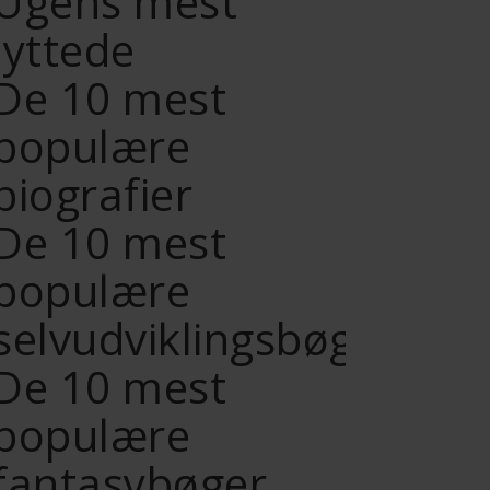
Ugens mest
lyttede
De 10 mest
populære
biografier
De 10 mest
populære
selvudviklingsbøger
De 10 mest
populære
fantasybøger