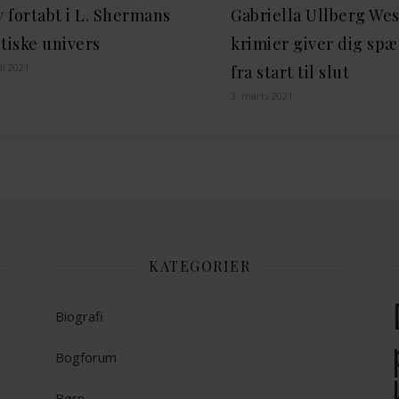
v fortabt i L. Shermans
Gabriella Ullberg Wes
tiske univers
krimier giver dig sp
li 2021
fra start til slut
3. marts 2021
KATEGORIER
Biografi
Bogforum
Børn