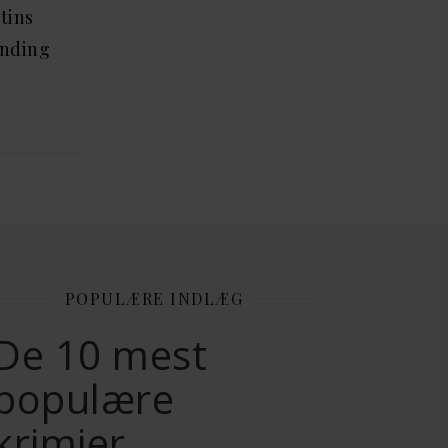
tins
ænding
POPULÆRE INDLÆG
De 10 mest
populære
krimier