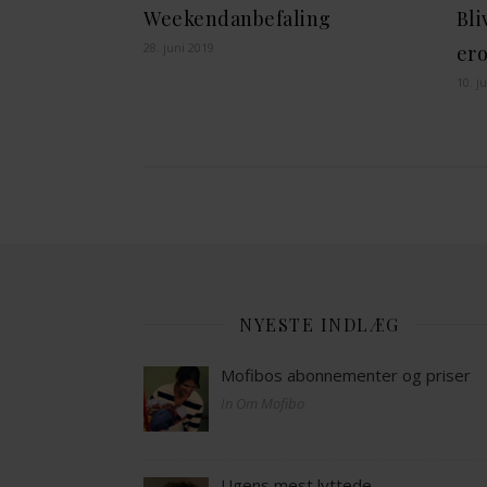
Weekendanbefaling
Bli
28. juni 2019
ero
10. ju
NYESTE INDLÆG
Mofibos abonnementer og priser
In Om Mofibo
Ugens mest lyttede