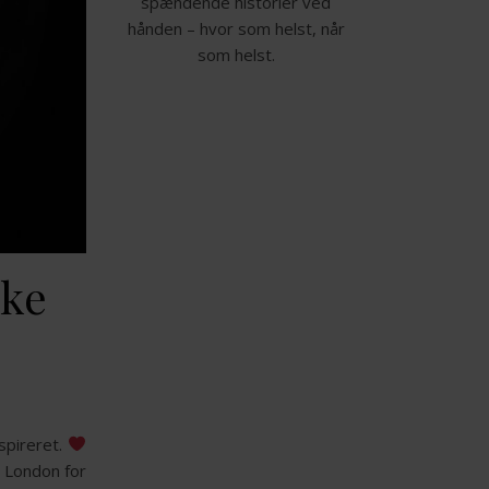
spændende historier ved
hånden – hvor som helst, når
som helst.
ske
nspireret.
 London for