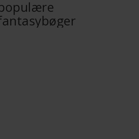
populære
fantasybøger