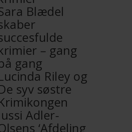
Sara Blædel
skaber
succesfulde
krimier – gang
på gang
Lucinda Riley og
De syv søstre
Krimikongen
Jussi Adler-
Olsens ‘Afdeling