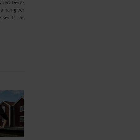
yder: Derek
da han giver
jser til Las