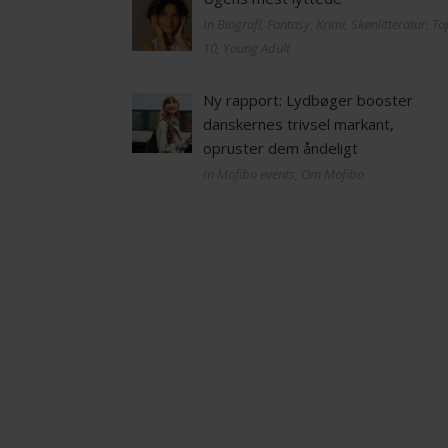
In Biografi, Fantasy, Krimi, Skønlitteratur, T
10, Young Adult
Ny rapport: Lydbøger booster
danskernes trivsel markant,
opruster dem åndeligt
In Mofibo events, Om Mofibo