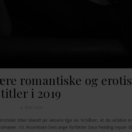
re romantiske og eroti
titler i 2019
4. juni 2019
ske titler blandt jer læsere lige nu. Vi håber, at du vil blive i
maner. 10. Roomhate Den unge forfatter Sara Fielding rejser til