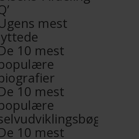
Q’
Ugens mest
lyttede
De 10 mest
populære
biografier
De 10 mest
populære
selvudviklingsbøger
De 10 mest