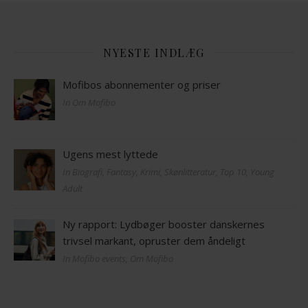
NYESTE INDLÆG
Mofibos abonnementer og priser
In Om Mofibo
Ugens mest lyttede
In Biografi, Fantasy, Krimi, Skønlitteratur, Top 10, Young
Adult
Ny rapport: Lydbøger booster danskernes
trivsel markant, opruster dem åndeligt
In Mofibo events, Om Mofibo