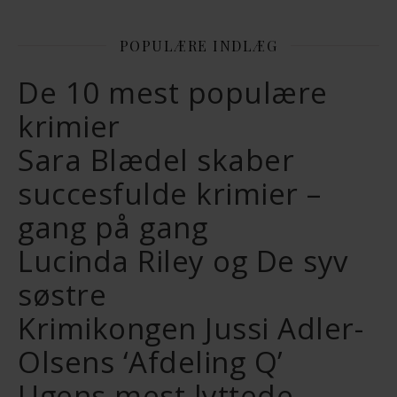
POPULÆRE INDLÆG
De 10 mest populære
krimier
Sara Blædel skaber
succesfulde krimier –
gang på gang
Lucinda Riley og De syv
søstre
Krimikongen Jussi Adler-
Olsens ‘Afdeling Q’
Ugens mest lyttede