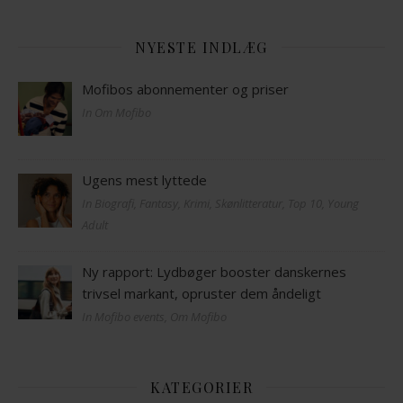
NYESTE INDLÆG
Mofibos abonnementer og priser
In Om Mofibo
Ugens mest lyttede
In Biografi, Fantasy, Krimi, Skønlitteratur, Top 10, Young
Adult
Ny rapport: Lydbøger booster danskernes
trivsel markant, opruster dem åndeligt
In Mofibo events, Om Mofibo
KATEGORIER