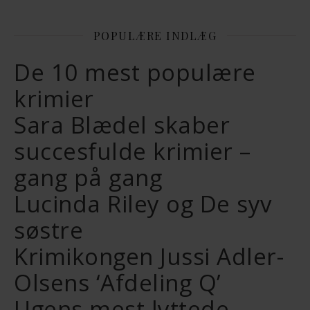
POPULÆRE INDLÆG
De 10 mest populære
krimier
Sara Blædel skaber
succesfulde krimier –
gang på gang
Lucinda Riley og De syv
søstre
Krimikongen Jussi Adler-
Olsens ‘Afdeling Q’
Ugens mest lyttede