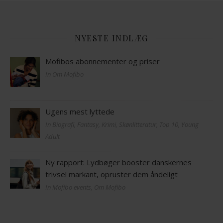
NYESTE INDLÆG
Mofibos abonnementer og priser
In Om Mofibo
Ugens mest lyttede
In Biografi, Fantasy, Krimi, Skønlitteratur, Top 10, Young
Adult
Ny rapport: Lydbøger booster danskernes
trivsel markant, opruster dem åndeligt
In Mofibo events, Om Mofibo