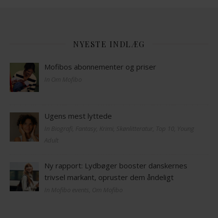
NYESTE INDLÆG
Mofibos abonnementer og priser
In Om Mofibo
Ugens mest lyttede
In Biografi, Fantasy, Krimi, Skønlitteratur, Top 10, Young
Adult
Ny rapport: Lydbøger booster danskernes
trivsel markant, opruster dem åndeligt
In Mofibo events, Om Mofibo