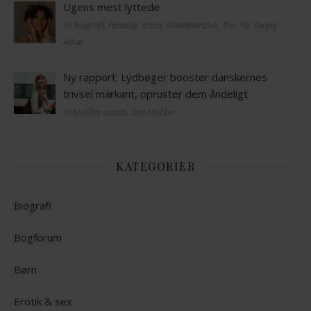
Ugens mest lyttede
In Biografi, Fantasy, Krimi, Skønlitteratur, Top 10, Young
Adult
Ny rapport: Lydbøger booster danskernes
trivsel markant, opruster dem åndeligt
In Mofibo events, Om Mofibo
KATEGORIER
Biografi
Bogforum
Børn
Erotik & sex