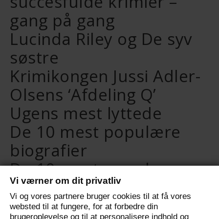
succesfulde krimier –
gang på gang
Lucinda Riley og De syv
søstre
Krimikongen Jussi Adler-
Olsens ‘Afdeling Q’
Ugens mest lyttede
De 10 mest populære
biografier
De 10 mest populære
Vi værner om dit privatliv
selvudviklingsbøger
Vi og vores partnere bruger cookies til at få vores
De 10 mest populære
websted til at fungere, for at forbedre din
brugeroplevelse og til at personalisere indhold og