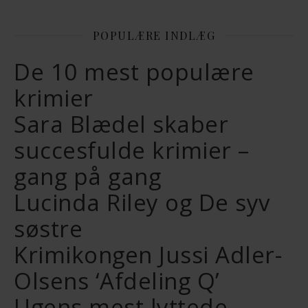
POPULÆRE INDLÆG
De 10 mest populære
krimier
Sara Blædel skaber
succesfulde krimier –
gang på gang
Lucinda Riley og De syv
søstre
Krimikongen Jussi Adler-
Olsens ‘Afdeling Q’
Ugens mest lyttede