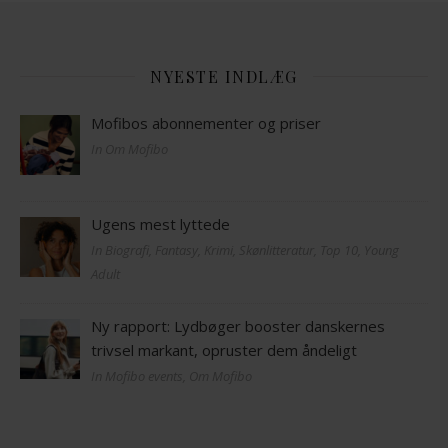
NYESTE INDLÆG
Mofibos abonnementer og priser
In Om Mofibo
Ugens mest lyttede
In Biografi, Fantasy, Krimi, Skønlitteratur, Top 10, Young
Adult
Ny rapport: Lydbøger booster danskernes
trivsel markant, opruster dem åndeligt
In Mofibo events, Om Mofibo