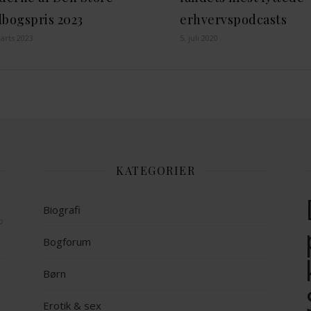
bogspris 2023
erhvervspodcasts
arts 2023
5. juli 2020
KATEGORIER
Biografi
op
Bogforum
Børn
Erotik & sex