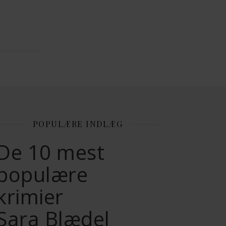
POPULÆRE INDLÆG
De 10 mest
populære
krimier
Sara Blædel