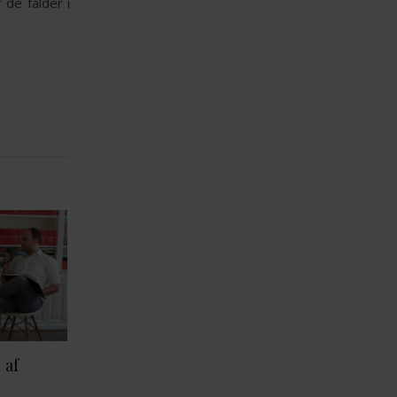
 de falder i
 af