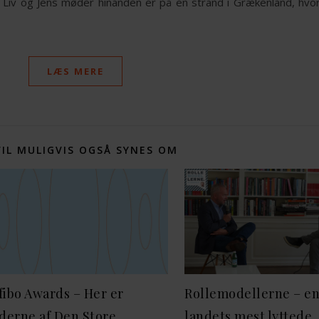
g Liv og Jens møder hinanden er på en strand i Grækenland, hvor
LÆS MERE
VIL MULIGVIS OGSÅ SYNES OM
ibo Awards – Her er
Rollemodellerne – en
derne af Den Store
landets mest lyttede