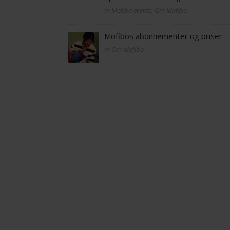
In Mofibo events, Om Mofibo
Mofibos abonnementer og priser
In Om Mofibo