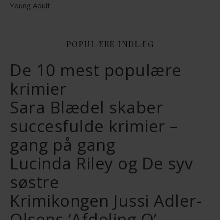
Young Adult
POPULÆRE INDLÆG
De 10 mest populære
krimier
Sara Blædel skaber
succesfulde krimier –
gang på gang
Lucinda Riley og De syv
søstre
Krimikongen Jussi Adler-
Olsens ‘Afdeling Q’