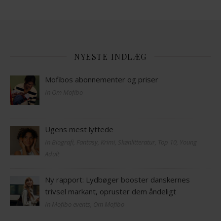
NYESTE INDLÆG
Mofibos abonnementer og priser
In Om Mofibo
Ugens mest lyttede
In Biografi, Fantasy, Krimi, Skønlitteratur, Top 10, Young
Adult
Ny rapport: Lydbøger booster danskernes
trivsel markant, opruster dem åndeligt
In Mofibo events, Om Mofibo