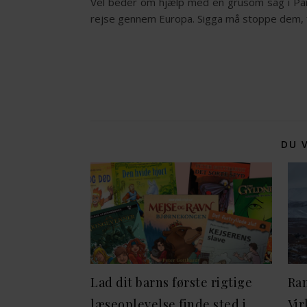
Vel beder om hjælp med en grusom sag i Pari
rejse gennem Europa. Sigga må stoppe dem, fø
DU 
Lad dit barns første rigtige
Ran
læseoplevelse finde sted i
Vir