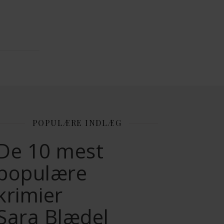
POPULÆRE INDLÆG
De 10 mest
populære
krimier
Sara Blædel