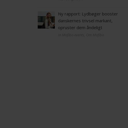
Ny rapport: Lydbøger booster
danskernes trivsel markant,
opruster dem åndeligt
In Mofibo events, Om Mofibo