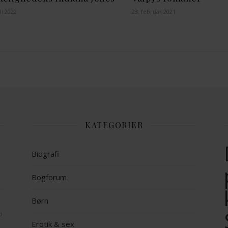
li 2022
23. februar 2021
KATEGORIER
Biografi
Bogforum
Børn
op
Erotik & sex