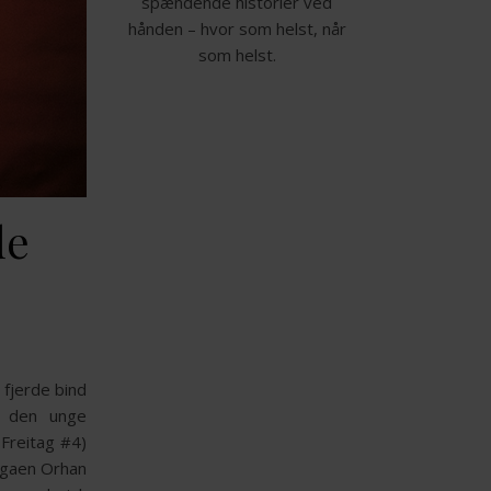
spændende historier ved
hånden – hvor som helst, når
som helst.
de
 fjerde bind
om den unge
Freitag #4)
legaen Orhan