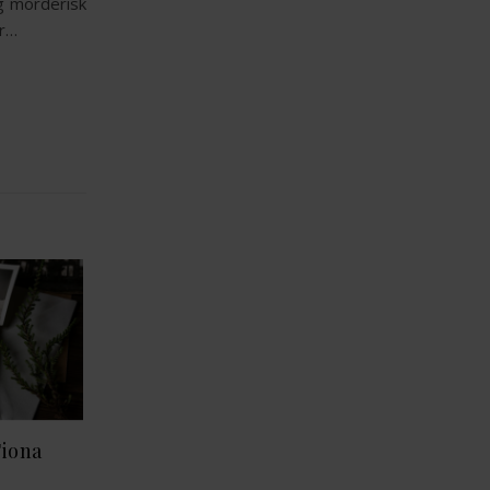
g morderisk
er…
Fiona