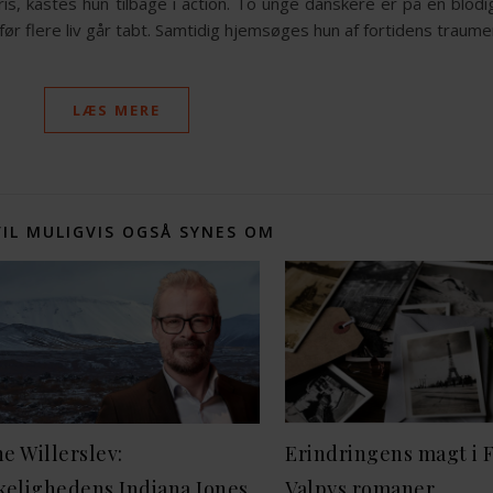
s, kastes hun tilbage i action. To unge danskere er på en blodi
r flere liv går tabt. Samtidig hjemsøges hun af fortidens traum
LÆS MERE
VIL MULIGVIS OGSÅ SYNES OM
e Willerslev:
Erindringens magt i 
kelighedens Indiana Jones
Valpys romaner