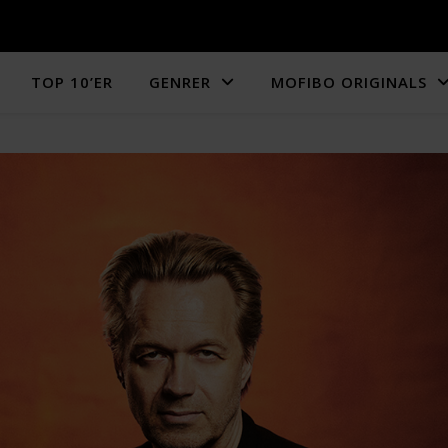
TOP 10’ER
GENRER
MOFIBO ORIGINALS