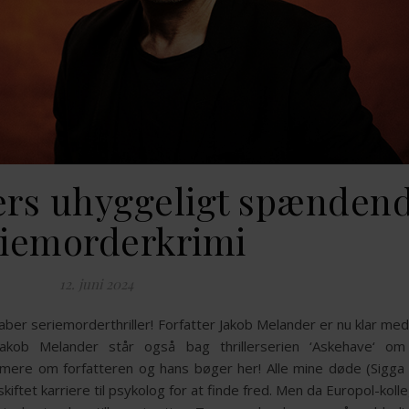
ers uhyggeligt spænden
riemorderkrimi
12. juni 2024
ber seriemorderthriller! Forfatter Jakob Melander er nu klar med
! Jakob Melander står også bag thrillerserien ‘Askehave‘ 
mere om forfatteren og hans bøger her! Alle mine døde (Sigga 
skiftet karriere til psykolog for at finde fred. Men da Europol-kol