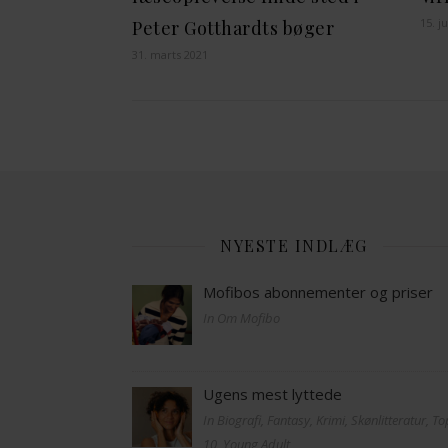
15. ju
Peter Gotthardts bøger
31. marts 2021
NYESTE INDLÆG
Mofibos abonnementer og priser
In Om Mofibo
Ugens mest lyttede
In Biografi, Fantasy, Krimi, Skønlitteratur, T
10, Young Adult