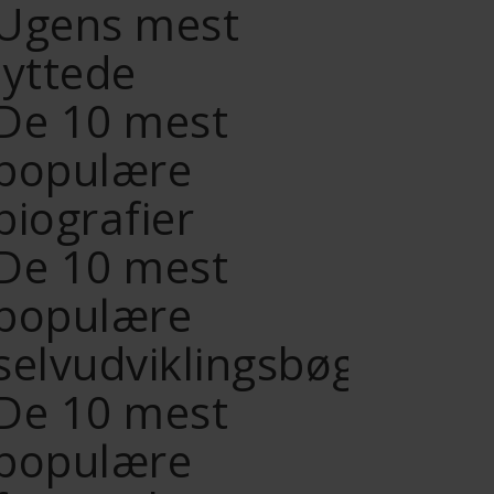
Ugens mest
lyttede
De 10 mest
populære
biografier
De 10 mest
populære
selvudviklingsbøger
De 10 mest
populære