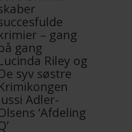
skaber
succesfulde
krimier – gang
på gang
Lucinda Riley og
De syv søstre
Krimikongen
Jussi Adler-
Olsens ‘Afdeling
Q’