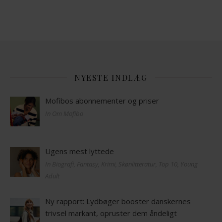
NYESTE INDLÆG
Mofibos abonnementer og priser
In Om Mofibo
Ugens mest lyttede
In Biografi, Fantasy, Krimi, Skønlitteratur, Top 10, Young
Adult
Ny rapport: Lydbøger booster danskernes
trivsel markant, opruster dem åndeligt