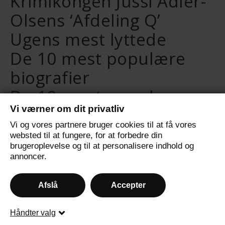
Krimikongen Jussi Adler-
Olsens ‘Afdeling Q’
Ugens mest lyttede
De 10 mest populære
biografier
De 10 mest populære
Vi værner om dit privatliv
selvudviklingsbøger
Vi og vores partnere bruger cookies til at få vores
De 10 mest populære
websted til at fungere, for at forbedre din
brugeroplevelse og til at personalisere indhold og
fantasybøger
annoncer.
Afslå
Accepter
© 2024 - All Rights Reserved.
Håndter valg
Ashe Tema af
WP Royal
.