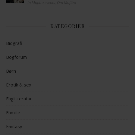
In Mofibo events, Om Mofibo
KATEGORIER
Biografi
Bogforum
Børn
Erotik & sex
Faglitteratur
Familie
Fantasy