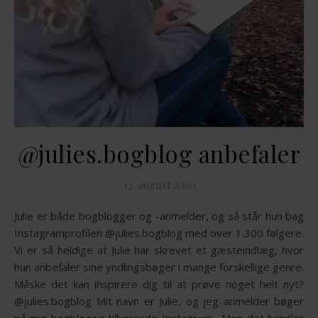
@julies.bogblog anbefaler
13. august 2020
Julie er både bogblogger og -anmelder, og så står hun bag
Instagramprofilen @julies.bogblog med over 1.300 følgere.
Vi er så heldige at Julie har skrevet et gæsteindlæg, hvor
hun anbefaler sine yndlingsbøger i mange forskellige genre.
Måske det kan inspirere dig til at prøve noget helt nyt?
@julies.bogblog Mit navn er Julie, og jeg anmelder bøger
på min bogblogog tilhørende Instagram. Men det handler