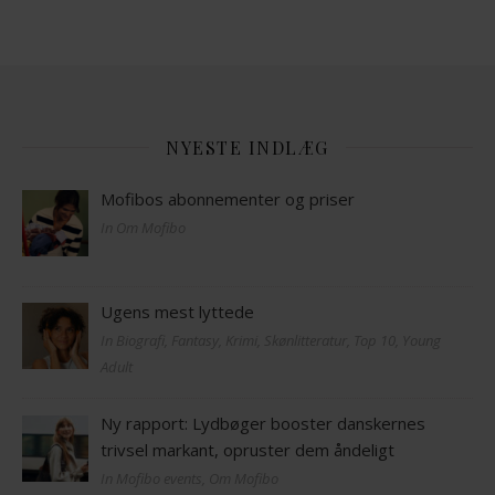
NYESTE INDLÆG
Mofibos abonnementer og priser
In Om Mofibo
Ugens mest lyttede
In Biografi, Fantasy, Krimi, Skønlitteratur, Top 10, Young
Adult
Ny rapport: Lydbøger booster danskernes
trivsel markant, opruster dem åndeligt
In Mofibo events, Om Mofibo