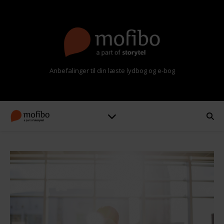
Anbefalinger til din læste lydbog og e-bog