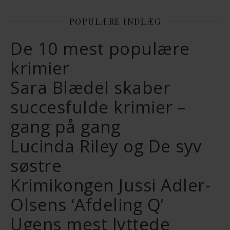
POPULÆRE INDLÆG
De 10 mest populære
krimier
Sara Blædel skaber
succesfulde krimier –
gang på gang
Lucinda Riley og De syv
søstre
Krimikongen Jussi Adler-
Olsens ‘Afdeling Q’
Ugens mest lyttede