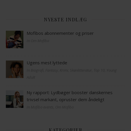
NYESTE INDLÆG
Mofibos abonnementer og priser
In Om Mofibo
Ugens mest lyttede
In Biografi, Fantasy, Krimi, Skønlitteratur, Top 10, Young
Adult
Ny rapport: Lydbøger booster danskernes
trivsel markant, opruster dem åndeligt
In Mofibo events, Om Mofibo
KATEGORIER