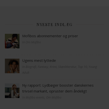
NYESTE INDLÆG
Mofibos abonnementer og priser
In Om Mofibo
Ugens mest lyttede
In Biografi, Fantasy, Krimi, Skønlitteratur, Top 10, Young
Adult
Ny rapport: Lydbøger booster danskernes
trivsel markant, opruster dem åndeligt
In Mofibo events, Om Mofibo