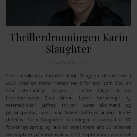
Thrillerdronningen Karin
Slaughter
8. september 2022
Den amerikanske forfatter Karin Slaughter debuterede i
2001 med sin thriller roman ‘Mord for øje‘, som blev en
stor international succes. I serien følger vi tre
hovedpersoner: Sara Linton, byens børnelæge og
retsmediciner, Jeffrey Tolliver, Saras eks-mand og
politiinspektør, samt Lena Adams, Jeffreys underordnede
detektiv. Karin Slaughters fortællinger er oversat til 37
forskellige sprog, og hun har solgt mere end 35 millioner
eksemplarer på verdensplan. D. 20. september udkommer