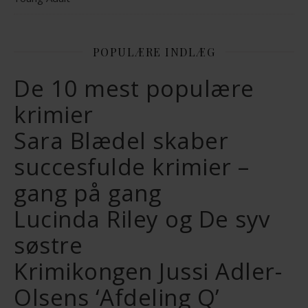
POPULÆRE INDLÆG
De 10 mest populære
krimier
Sara Blædel skaber
succesfulde krimier –
gang på gang
Lucinda Riley og De syv
søstre
Krimikongen Jussi Adler-
Olsens ‘Afdeling Q’