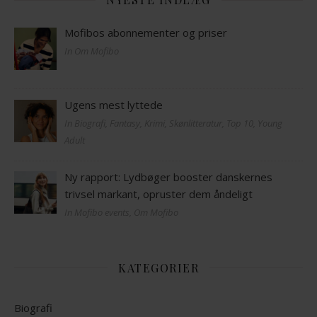
Mofibos abonnementer og priser
In Om Mofibo
Ugens mest lyttede
In Biografi, Fantasy, Krimi, Skønlitteratur, Top 10, Young
Adult
Ny rapport: Lydbøger booster danskernes
trivsel markant, opruster dem åndeligt
In Mofibo events, Om Mofibo
KATEGORIER
Biografi