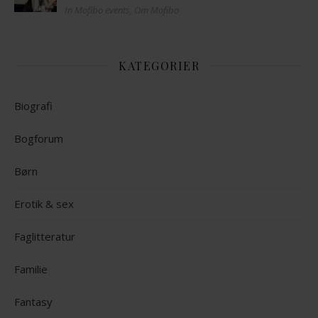
In Mofibo events, Om Mofibo
KATEGORIER
Biografi
Bogforum
Børn
Erotik & sex
Faglitteratur
Familie
Fantasy