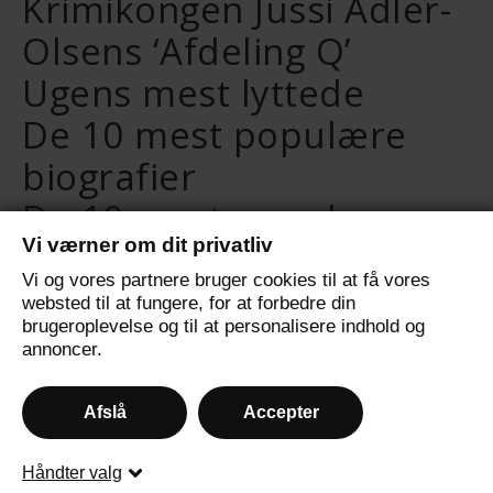
Krimikongen Jussi Adler-
Olsens ‘Afdeling Q’
Ugens mest lyttede
De 10 mest populære
biografier
De 10 mest populære
Vi værner om dit privatliv
selvudviklingsbøger
Vi og vores partnere bruger cookies til at få vores
De 10 mest populære
websted til at fungere, for at forbedre din
brugeroplevelse og til at personalisere indhold og
fantasybøger
annoncer.
Afslå
Accepter
© 2024 - All Rights Reserved.
Håndter valg
Ashe Tema af
WP Royal
.