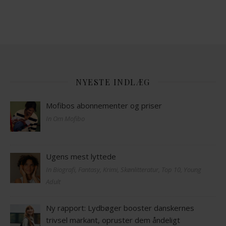
NYESTE INDLÆG
Mofibos abonnementer og priser
In Om Mofibo
Ugens mest lyttede
In Biografi, Fantasy, Krimi, Skønlitteratur, Top 10, Young
Adult
Ny rapport: Lydbøger booster danskernes
trivsel markant, opruster dem åndeligt