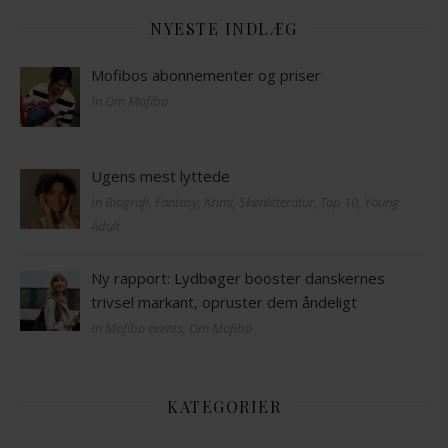
NYESTE INDLÆG
Mofibos abonnementer og priser
In Om Mofibo
Ugens mest lyttede
In Biografi, Fantasy, Krimi, Skønlitteratur, Top 10, Young
Adult
Ny rapport: Lydbøger booster danskernes
trivsel markant, opruster dem åndeligt
In Mofibo events, Om Mofibo
KATEGORIER