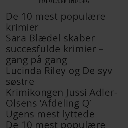
POPULÆRE INDLÆG
De 10 mest populære
krimier
Sara Blædel skaber
succesfulde krimier –
gang på gang
Lucinda Riley og De syv
søstre
Krimikongen Jussi Adler-
Olsens ‘Afdeling Q’
Ugens mest lyttede
De 10 mest populære