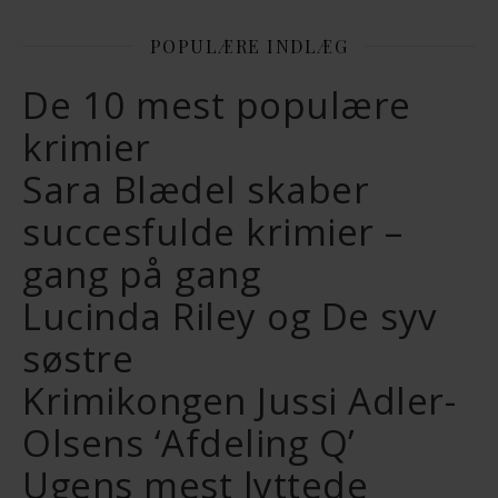
POPULÆRE INDLÆG
De 10 mest populære
krimier
Sara Blædel skaber
succesfulde krimier –
gang på gang
Lucinda Riley og De syv
søstre
Krimikongen Jussi Adler-
Olsens ‘Afdeling Q’
Ugens mest lyttede