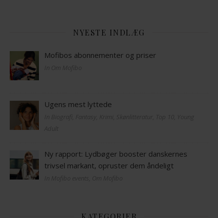
NYESTE INDLÆG
Mofibos abonnementer og priser
In Om Mofibo
Ugens mest lyttede
In Biografi, Fantasy, Krimi, Skønlitteratur, Top 10, Young
Adult
Ny rapport: Lydbøger booster danskernes
trivsel markant, opruster dem åndeligt
In Mofibo events, Om Mofibo
KATEGORIER