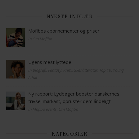
NYESTE INDLÆG
Mofibos abonnementer og priser
In Om Mofibo
Ugens mest lyttede
In Biografi, Fantasy, Krimi, Skønlitteratur, Top 10, Young
Adult
Ny rapport: Lydbøger booster danskernes
trivsel markant, opruster dem åndeligt
In Mofibo events, Om Mofibo
KATEGORIER