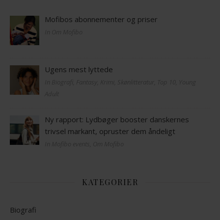
Mofibos abonnementer og priser
In Om Mofibo
Ugens mest lyttede
In Biografi, Fantasy, Krimi, Skønlitteratur, Top 10, Young
Adult
Ny rapport: Lydbøger booster danskernes
trivsel markant, opruster dem åndeligt
In Mofibo events, Om Mofibo
KATEGORIER
Biografi