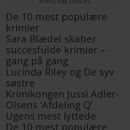
POPULÆRE INDLÆG
De 10 mest populære
krimier
Sara Blædel skaber
succesfulde krimier –
gang på gang
Lucinda Riley og De syv
søstre
Krimikongen Jussi Adler-
Olsens ‘Afdeling Q’
Ugens mest lyttede
De 10 mest populære