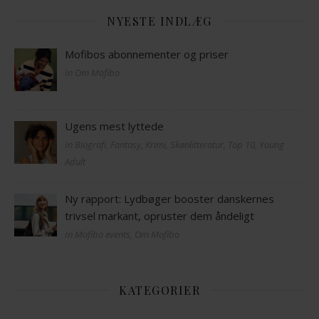
NYESTE INDLÆG
Mofibos abonnementer og priser
In Om Mofibo
Ugens mest lyttede
In Biografi, Fantasy, Krimi, Skønlitteratur, Top 10, Young
Adult
Ny rapport: Lydbøger booster danskernes
trivsel markant, opruster dem åndeligt
In Mofibo events, Om Mofibo
KATEGORIER