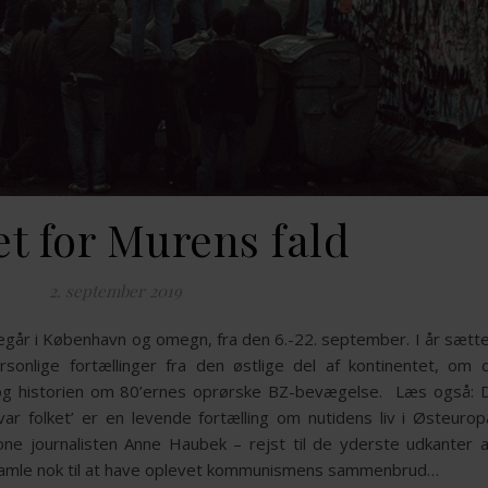
et for Murens fald
2. september 2019
regår i København og omegn, fra den 6.-22. september. I år sætte
sonlige fortællinger fra den østlige del af kontinentet, om 
a og historien om 80’ernes oprørske BZ-bevægelse. Læs også:
 var folket’ er en levende fortælling om nutidens liv i Østeurop
 journalisten Anne Haubek – rejst til de yderste udkanter 
gamle nok til at have oplevet kommunismens sammenbrud…