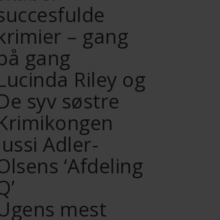
succesfulde
krimier – gang
på gang
Lucinda Riley og
De syv søstre
Krimikongen
Jussi Adler-
Olsens ‘Afdeling
Q’
Ugens mest