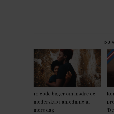
DU 
10 gode bøger om mødre og
Ko
moderskab i anledning af
pr
mors dag
‘De