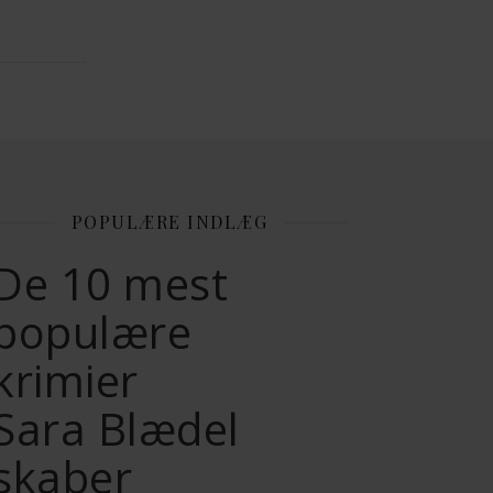
POPULÆRE INDLÆG
De 10 mest
populære
krimier
Sara Blædel
skaber