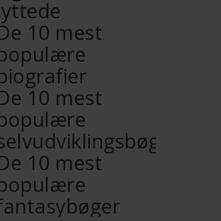
lyttede
De 10 mest
populære
biografier
De 10 mest
populære
selvudviklingsbøger
De 10 mest
populære
fantasybøger