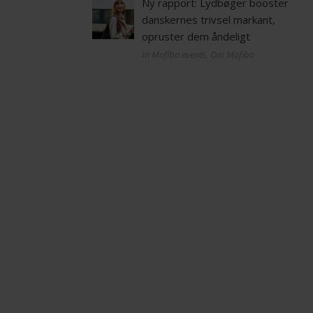
Ny rapport: Lydbøger booster
danskernes trivsel markant,
opruster dem åndeligt
In Mofibo events, Om Mofibo