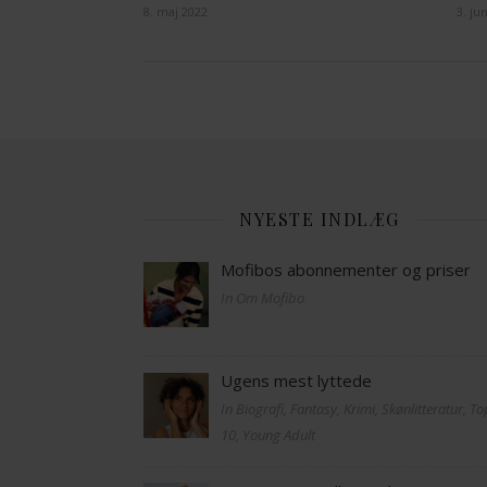
8. maj 2022
3. ju
NYESTE INDLÆG
Mofibos abonnementer og priser
In Om Mofibo
Ugens mest lyttede
In Biografi, Fantasy, Krimi, Skønlitteratur, T
10, Young Adult