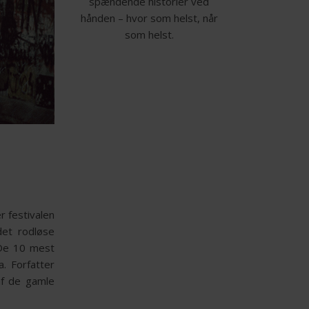
spændende historier ved
hånden – hvor som helst, når
som helst.
r festivalen
det rodløse
 De 10 mest
a. Forfatter
af de gamle