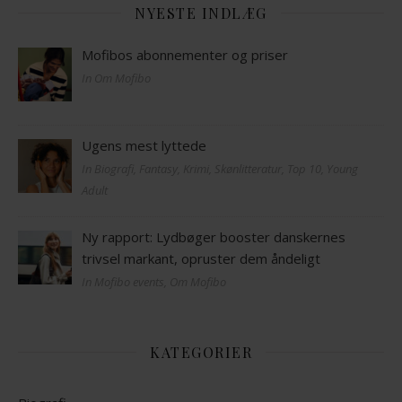
NYESTE INDLÆG
Mofibos abonnementer og priser
In Om Mofibo
Ugens mest lyttede
In Biografi, Fantasy, Krimi, Skønlitteratur, Top 10, Young
Adult
Ny rapport: Lydbøger booster danskernes
trivsel markant, opruster dem åndeligt
In Mofibo events, Om Mofibo
KATEGORIER