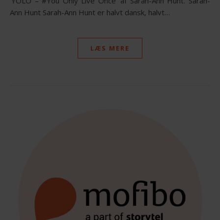
‘YOLO – #You Only Live Once‘ af Sarah-Ann Hunt. Sarah-
Ann Hunt Sarah-Ann Hunt er halvt dansk, halvt…
LÆS MERE