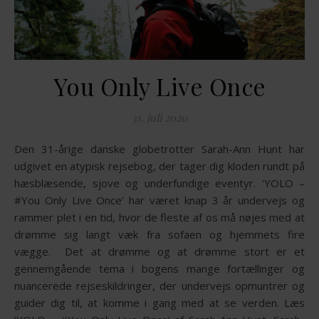
You Only Live Once
31. juli 2020
Den 31-årige danske globetrotter Sarah-Ann Hunt har
udgivet en atypisk rejsebog, der tager dig kloden rundt på
hæsblæsende, sjove og underfundige eventyr. ‘YOLO –
#You Only Live Once’ har været knap 3 år undervejs og
rammer plet i en tid, hvor de fleste af os må nøjes med at
drømme sig langt væk fra sofaen og hjemmets fire
vægge. Det at drømme og at drømme stort er et
gennemgående tema i bogens mange fortællinger og
nuancerede rejseskildringer, der undervejs opmuntrer og
guider dig til, at komme i gang med at se verden. Læs