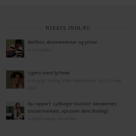
NYESTE INDLÆG
Mofibos abonnementer og priser
In Om Mofibo
Ugens mest lyttede
In Biografi, Fantasy, Krimi, Skønlitteratur, Top 10, Young
Adult
Ny rapport: Lydbøger booster danskernes
trivsel markant, opruster dem åndeligt
In Mofibo events, Om Mofibo