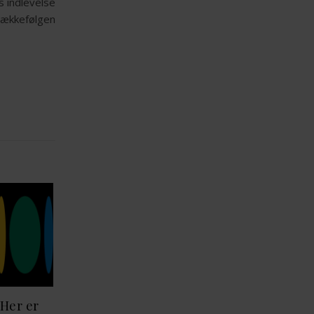
s indlevelse
Rækkefølgen
 Her er