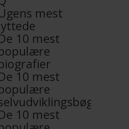
Q’
Ugens mest
lyttede
De 10 mest
populære
biografier
De 10 mest
populære
selvudviklingsbøger
De 10 mest
populære