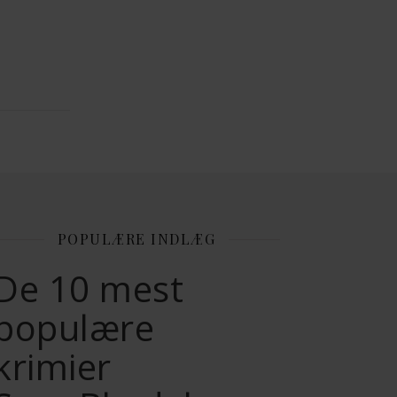
POPULÆRE INDLÆG
De 10 mest
populære
krimier