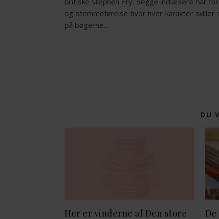
britiske Stephen Fry. Begge indlæsere har fo
og stemmeførelse hvor hver karakter skiller
på bøgerne…
DU 
Her er vinderne af Den store
De