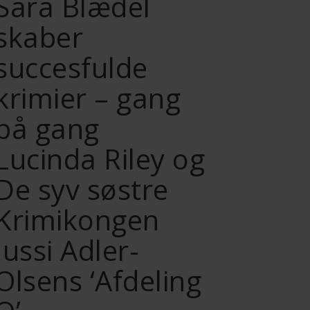
Sara Blædel
skaber
succesfulde
krimier – gang
på gang
Lucinda Riley og
De syv søstre
Krimikongen
Jussi Adler-
Olsens ‘Afdeling