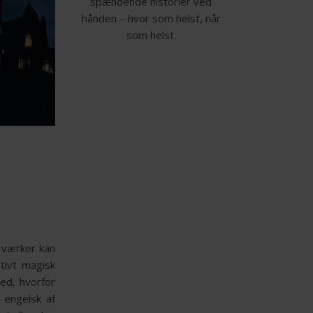
spændende historier ved
hånden – hvor som helst, når
som helst.
e værker kan
tivt magisk
ed, hvorfor
 engelsk af