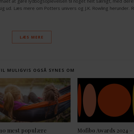
rmået at gøre lydbogsoplevelsen til noget helt særligt, med dere
 sig ud. Læs mere om Potters univers og J.K. Rowling herunder. 
LÆS MERE
VIL MULIGVIS OGSÅ SYNES OM
 10 mest populære
Mofibo Awards 2024 –