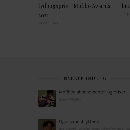
lydbogspris – Mofibo Awards
bør
17. j
2021
14. april 2021
NYESTE INDLÆG
Mofibos abonnementer og priser
In Om Mofibo
Ugens mest lyttede
In Biografi, Fantasy, Krimi, Skønlitteratur, T