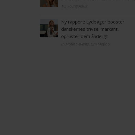
10, Young Adult
Ny rapport: Lydbøger booster
danskernes trivsel markant,
opruster dem åndeligt
In Mofibo events, Om Mofibo