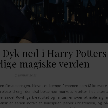
: Dyk ned i Harry Potters
lige magiske verden
7. januar 2023
siden filmatiseringen, blevet et kæmpe fænomen som få litterær
reløse dreng, der skal bekæmpe mørkets kræfter i et alterna
nsinde! Rowlings kreativitet og fantasi er svær at måle sig m
sk er serien indtalt af skuespiller Jesper Christensen, og på