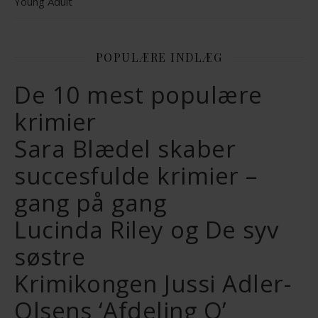
Young Adult
POPULÆRE INDLÆG
De 10 mest populære
krimier
Sara Blædel skaber
succesfulde krimier –
gang på gang
Lucinda Riley og De syv
søstre
Krimikongen Jussi Adler-
Olsens ‘Afdeling Q’