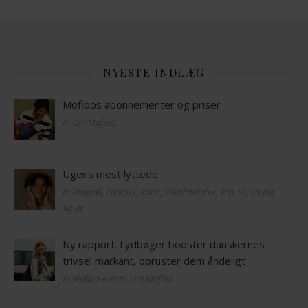
NYESTE INDLÆG
Mofibos abonnementer og priser
In Om Mofibo
Ugens mest lyttede
In Biografi, Fantasy, Krimi, Skønlitteratur, Top 10, Young
Adult
Ny rapport: Lydbøger booster danskernes
trivsel markant, opruster dem åndeligt
In Mofibo events, Om Mofibo