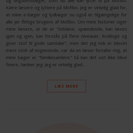
og ungdomsbøger, som du alle kan lytte til på Mofibo.
Kære læsere og lyttere på Mofibo. Jeg er virkelig glad for,
at mine e-bøger og lydbøger nu også er tilgængelige for
alle jer flittige brugere af Mofibo. Om mine historier siger
mine læsere, at de er “tidsløse, spændende, kan læses
igen og igen, kan forstås på flere niveauer, livskloge og
giver stof til gode samtaler”, men det jeg nok er blevet
mest stolt af nogensinde, var da en læser fortalte mig, at
mine bøger er “familiesamlere.” Så kan det vist ikke blive
finere, tænker jeg. Jeg er virkelig glad…
LÆS MERE