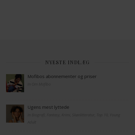
NYESTE INDLÆG
Mofibos abonnementer og priser
In Om Mofibo
Ugens mest lyttede
In Biografi, Fantasy, Krimi, Skønlitteratur, Top 10, Young
Adult