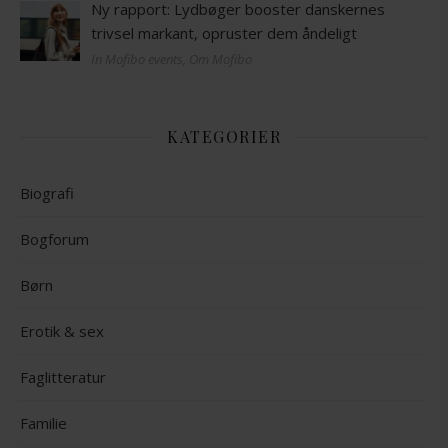
Ny rapport: Lydbøger booster danskernes
trivsel markant, opruster dem åndeligt
In Mofibo events, Om Mofibo
KATEGORIER
Biografi
Bogforum
Børn
Erotik & sex
Faglitteratur
Familie