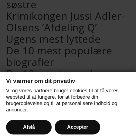
søstre
Krimikongen Jussi Adler-
Olsens ‘Afdeling Q’
Ugens mest lyttede
De 10 mest populære
biografier
De 10 mest populære
Vi værner om dit privatliv
selvudviklingsbøger
Vi og vores partnere bruger cookies til at få vores
De 10 mest populære
websted til at fungere, for at forbedre din
brugeroplevelse og til at personalisere indhold og
fantasybøger
annoncer.
Afslå
Accepter