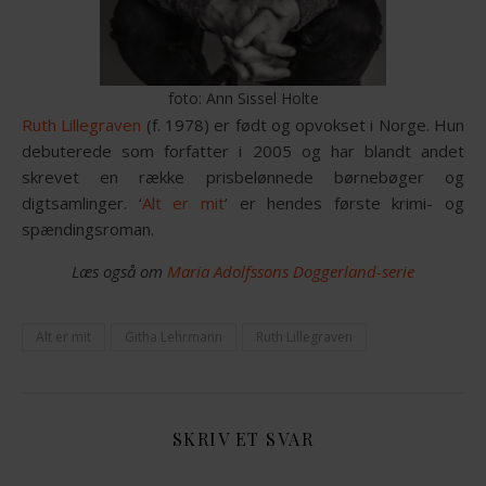
foto: Ann Sissel Holte
Ruth Lillegraven
(f. 1978) er født og opvokset i Norge. Hun
debuterede som forfatter i 2005 og har blandt andet
skrevet en række prisbelønnede børnebøger og
digtsamlinger. ‘
Alt er mit
‘ er hendes første krimi- og
spændingsroman.
Læs også om
Maria Adolfssons Doggerland-serie
Alt er mit
Githa Lehrmann
Ruth Lillegraven
SKRIV ET SVAR