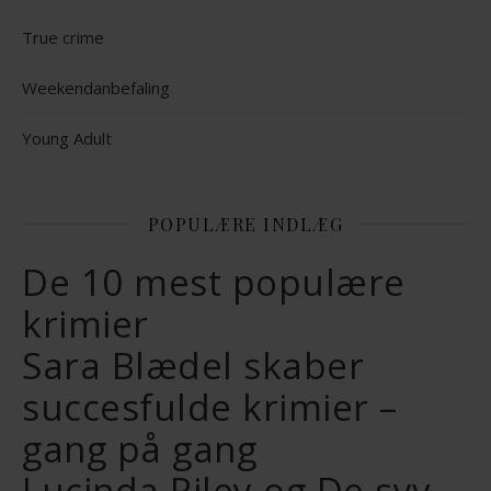
True crime
Weekendanbefaling
Young Adult
POPULÆRE INDLÆG
De 10 mest populære
krimier
Sara Blædel skaber
succesfulde krimier –
gang på gang
Lucinda Riley og De syv