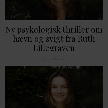
Ny psykologisk thriller om
hævn og svigt fra Ruth
Lillegraven
26. marts 2021