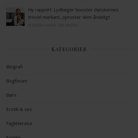
Ny rapport: Lydbøger booster danskernes
trivsel markant, opruster dem åndeligt
In Mofibo events, Om Mofibo
KATEGORIER
Biografi
Bogforum
Børn
Erotik & sex
Faglitteratur
Familie