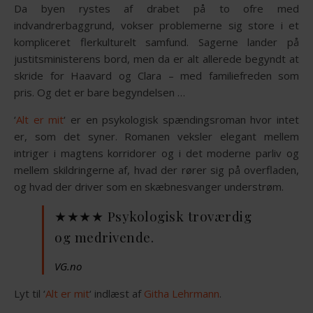
Da byen rystes af drabet på to ofre med
indvandrerbaggrund, vokser problemerne sig store i et
kompliceret flerkulturelt samfund. Sagerne lander på
justitsministerens bord, men da er alt allerede begyndt at
skride for Haavard og Clara – med familiefreden som
pris. Og det er bare begyndelsen …
‘
Alt er mit
‘ er en psykologisk spændingsroman hvor intet
er, som det syner. Romanen veksler elegant mellem
intriger i magtens korridorer og i det moderne parliv og
mellem skildringerne af, hvad der rører sig på overfladen,
og hvad der driver som en skæbnesvanger understrøm.
★★★★ Psykologisk troværdig
og medrivende.
VG.no
Lyt til ‘
Alt er mit
‘ indlæst af
Githa Lehrmann
.