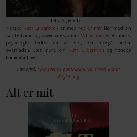
foto: Agnete Brun
Norske
Ruth Lillegraven
er med ‘
Alt er mit
‘ klar med sin
første krimi- og spændingsroman. ‘
Alt er mit
‘ er en mørk,
psykologisk thriller om alt det, der foregår under
overfladen. Læs mere om
Ruth Lillegraven
og hendes
krimidebut her!
Læs også:
Spændende debutkrimi fra norske Randi
Fuglehaug
Alt er mit