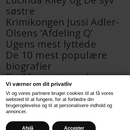
søstre
Krimikongen Jussi Adler-
Olsens ‘Afdeling Q’
Ugens mest lyttede
De 10 mest populære
biografier
De 10 mest populære
Vi værner om dit privatliv
selvudviklingsbøger
Vi og vores partnere bruger cookies til at få vores
De 10 mest populære
websted til at fungere, for at forbedre din
brugeroplevelse og til at personalisere indhold og
fantasybøger
annoncer.
Afslå
Accepter