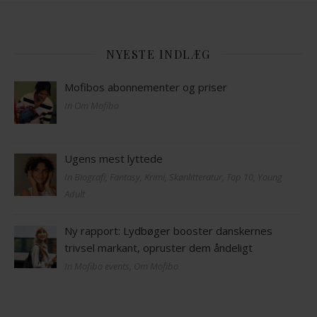
NYESTE INDLÆG
Mofibos abonnementer og priser
In Om Mofibo
Ugens mest lyttede
In Biografi, Fantasy, Krimi, Skønlitteratur, Top 10, Young
Adult
Ny rapport: Lydbøger booster danskernes
trivsel markant, opruster dem åndeligt
In Mofibo events, Om Mofibo