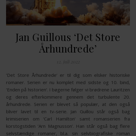
Jan Guillous ‘Det Store
Århundrede’
12. juli 2022
‘Det Store Århundrede‘ er til dig som elsker historiske
romaner. Serien er nu komplet med sidste og 10. bind,
‘Enden på historien‘. I bøgerne følger vi brødrene Lauritzen
og deres efterkommere gennem det turbulente 20.
århundrede. Serien er blevet så populær, at den også
bliver lavet til en tv-serie. Jan Guillou står også bag
krimiserien om ‘Carl Hamilton‘ samt romanserien fra
korstogstiden ‘Arn Magnusson‘. Han står også bag flere
selvstændige romaner, bl.a. sin selvbiografiske roman