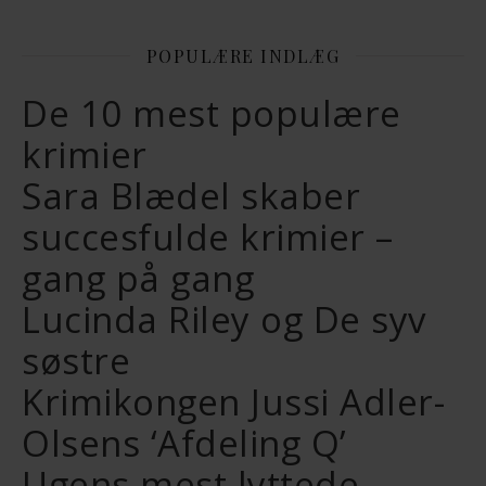
POPULÆRE INDLÆG
De 10 mest populære
krimier
Sara Blædel skaber
succesfulde krimier –
gang på gang
Lucinda Riley og De syv
søstre
Krimikongen Jussi Adler-
Olsens ‘Afdeling Q’
Ugens mest lyttede