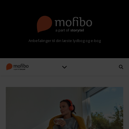
Anbefalinger til din læste lydbog og e-bog