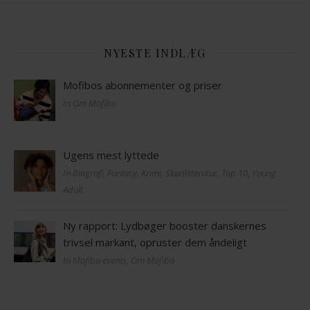
NYESTE INDLÆG
Mofibos abonnementer og priser
In Om Mofibo
Ugens mest lyttede
In Biografi, Fantasy, Krimi, Skønlitteratur, Top 10, Young
Adult
Ny rapport: Lydbøger booster danskernes
trivsel markant, opruster dem åndeligt
In Mofibo events, Om Mofibo