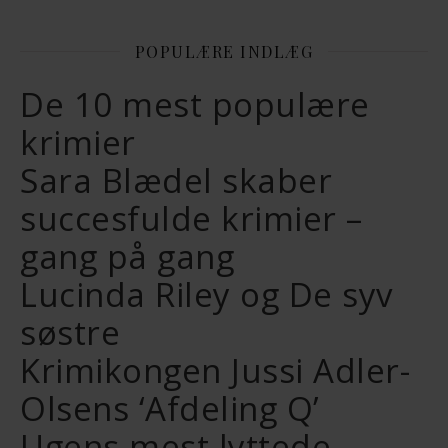
POPULÆRE INDLÆG
De 10 mest populære
krimier
Sara Blædel skaber
succesfulde krimier –
gang på gang
Lucinda Riley og De syv
søstre
Krimikongen Jussi Adler-
Olsens ‘Afdeling Q’
Ugens mest lyttede