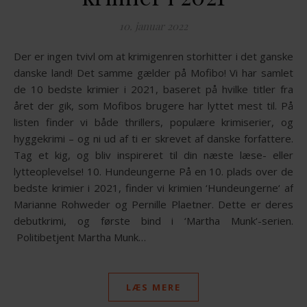
10. januar 2022
Der er ingen tvivl om at krimigenren storhitter i det ganske
danske land! Det samme gælder på Mofibo! Vi har samlet
de 10 bedste krimier i 2021, baseret på hvilke titler fra
året der gik, som Mofibos brugere har lyttet mest til. På
listen finder vi både thrillers, populære krimiserier, og
hyggekrimi – og ni ud af ti er skrevet af danske forfattere.
Tag et kig, og bliv inspireret til din næste læse- eller
lytteoplevelse! 10. Hundeungerne På en 10. plads over de
bedste krimier i 2021, finder vi krimien ‘Hundeungerne‘ af
Marianne Rohweder og Pernille Plaetner. Dette er deres
debutkrimi, og første bind i ‘Martha Munk‘-serien.
Politibetjent Martha Munk…
LÆS MERE