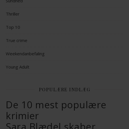
Sundhed
Thriller
Top 10
True crime
Weekendanbefaling
Young Adult
POPULÆRE INDLÆG
De 10 mest populære
krimier
Sara Blædel skaber