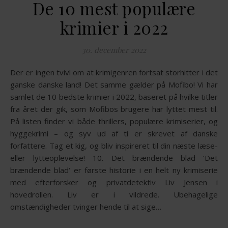
De 10 mest populære
krimier i 2022
30. december 2022
Der er ingen tvivl om at krimigenren fortsat storhitter i det
ganske danske land! Det samme gælder på Mofibo! Vi har
samlet de 10 bedste krimier i 2022, baseret på hvilke titler
fra året der gik, som Mofibos brugere har lyttet mest til.
På listen finder vi både thrillers, populære krimiserier, og
hyggekrimi – og syv ud af ti er skrevet af danske
forfattere. Tag et kig, og bliv inspireret til din næste læse-
eller lytteoplevelse! 10. Det brændende blad ‘Det
brændende blad‘ er første historie i en helt ny krimiserie
med efterforsker og privatdetektiv Liv Jensen i
hovedrollen. Liv er i vildrede. Ubehagelige
omstændigheder tvinger hende til at sige…