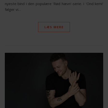
nyeste bind i den populære ‘Rød hævn‘-serie. I ‘Ond kemi‘
følger vi…
LÆS MERE