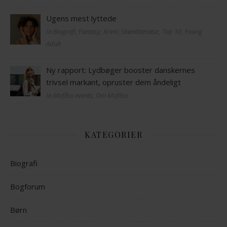
Ugens mest lyttede
In Biografi, Fantasy, Krimi, Skønlitteratur, Top 10, Young
Adult
Ny rapport: Lydbøger booster danskernes
trivsel markant, opruster dem åndeligt
In Mofibo events, Om Mofibo
KATEGORIER
Biografi
Bogforum
Børn