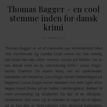
Thomas Bagger – en cool
stemme inden for dansk
krimi
15. marts 2023
Thomas Bagger er et af Danmarks nye krimitalenter! Med
‘Ask Hjortheede og Camilla Staal‘-serien har han virkelig
vist hvad han kan, efter seriens succes på Mofibo. Nu er
han aktuel med en ny selvstændig krimi i Lucas Stage-
serien ‘Stamina‘. En intens krimi, om en spektakulær
hændelse på Færøerne. Luca Stage-serien Rækkefølgen på
bøgerne i Lucas Stage-serien Manden i tre dele Liget af en
nøgen mand findes på en bakke i Sønderjylland, dækket til
med presenning og beskyttet fra dyr af en ultralyds-
skræmmer. Det viser sig at manden er taget fra et lighus,
og at han ikke er forbrydelsen men derimod budskabet.