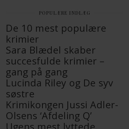
POPULÆRE INDLÆG
De 10 mest populære
krimier
Sara Blædel skaber
succesfulde krimier –
gang på gang
Lucinda Riley og De syv
søstre
Krimikongen Jussi Adler-
Olsens ‘Afdeling Q’
Ugens mest lyttede