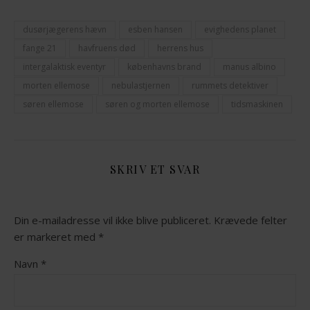
dusørjægerens hævn
esben hansen
evighedens planet
fange 21
havfruens død
herrens hus
intergalaktisk eventyr
københavns brand
manus albino
morten ellemose
nebulastjernen
rummets detektiver
søren ellemose
søren og morten ellemose
tidsmaskinen
SKRIV ET SVAR
Din e-mailadresse vil ikke blive publiceret.
Krævede felter
er markeret med
*
Navn
*