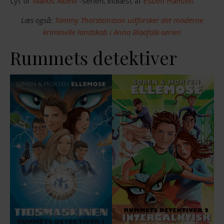
Lyt til ‘
Manus Albino
‘-serien, indlæst af
Esben Hansen
.
Læs også:
Tommy Thorsteinsson udforsker det moderne
kriminelle landskab i Anna Blaafalk-serien
Rummets detektiver