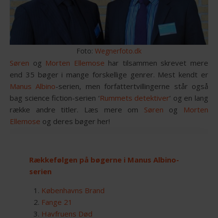
Foto:
Wegnerfoto.dk
Søren
og
Morten Ellemose
har tilsammen skrevet mere
end 35 bøger i mange forskellige genrer. Mest kendt er
Manus Albino
-serien, men forfattertvillingerne står også
bag science fiction-serien ‘
Rummets detektiver
‘ og en lang
række andre titler. Læs mere om
Søren
og
Morten
Ellemose
og deres bøger her!
Rækkefølgen på bøgerne i Manus Albino-
serien
Københavns Brand
Fange 21
Havfruens Død