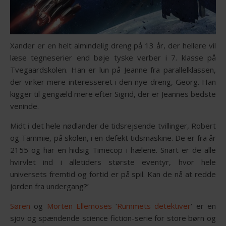
Xander er en helt almindelig dreng på 13 år, der hellere vil
læse tegneserier end bøje tyske verber i 7. klasse på
Tvegaardskolen. Han er lun på Jeanne fra parallelklassen,
der virker mere interesseret i den nye dreng, Georg. Han
kigger til gengæld mere efter Sigrid, der er Jeannes bedste
veninde.
Midt i det hele nødlander de tidsrejsende tvillinger, Robert
og Tammie, på skolen, i en defekt tidsmaskine. De er fra år
2155 og har en hidsig Timecop i hælene. Snart er de alle
hvirvlet ind i alletiders største eventyr, hvor hele
universets fremtid og fortid er på spil. Kan de nå at redde
jorden fra undergang?’
Søren
og
Morten Ellemoses
‘
Rummets detektiver
‘ er en
sjov og spændende science fiction-serie for store børn og