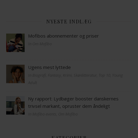
NYESTE INDLÆG
Mofibos abonnementer og priser
In Om Mofibo
Ugens mest lyttede
In Biografi, Fantasy, Krimi, Skønlitteratur, Top 10, Young
Adult
Ny rapport: Lydbøger booster danskernes
trivsel markant, opruster dem åndeligt
In Mofibo events, Om Mofibo
KATEGORIER