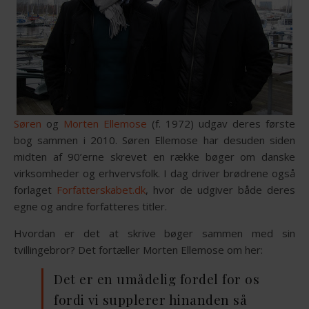
Søren
og
Morten Ellemose
(f. 1972) udgav deres første
bog sammen i 2010. Søren Ellemose har desuden siden
midten af 90’erne skrevet en række bøger om danske
virksomheder og erhvervsfolk. I dag driver brødrene også
forlaget
Forfatterskabet.dk
, hvor de udgiver både deres
egne og andre forfatteres titler.
Hvordan er det at skrive bøger sammen med sin
tvillingebror? Det fortæller Morten Ellemose om her:
Det er en umådelig fordel for os
fordi vi supplerer hinanden så