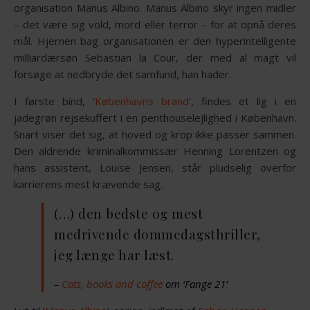
organisation Manus Albino. Manus Albino skyr ingen midler
– det være sig vold, mord eller terror – for at opnå deres
mål. Hjernen bag organisationen er den hyperintelligente
milliardærsøn Sebastian la Cour, der med al magt vil
forsøge at nedbryde det samfund, han hader.
I første bind, ‘
Københavns brand
‘, findes et lig i en
jadegrøn rejsekuffert i en penthouselejlighed i København.
Snart viser det sig, at hoved og krop ikke passer sammen.
Den aldrende kriminalkommissær Henning Lorentzen og
hans assistent, Louise Jensen, står pludselig overfor
karrierens mest krævende sag.
(…) den bedste og mest
medrivende dommedagsthriller,
jeg længe har læst.
–
Cats, books and coffee
om ‘Fange 21’