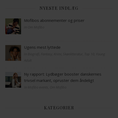
NYESTE INDLÆG
Mofibos abonnementer og priser
In Om Mofibo
Ugens mest lyttede
In Biografi, Fantasy, Krimi, Skønlitteratur, Top 10, Young
Adult
Ny rapport: Lydbøger booster danskernes
trivsel markant, opruster dem åndeligt
In Mofibo events, Om Mofibo
KATEGORIER