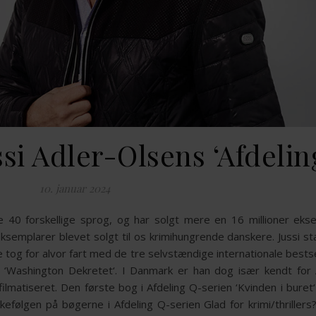
si Adler-Olsens ‘Afdelin
10. januar 2024
e 40 forskellige sprog, og har solgt mere en 16 millioner eks
ksemplarer blevet solgt til os krimihungrende danskere. Jussi 
 tog for alvor fart med de tre selvstændige internationale bestsel
g ‘Washington Dekretet‘. I Danmark er han dog især kendt for 
 filmatiseret. Den første bog i Afdeling Q-serien ‘Kvinden i buret
kkefølgen på bøgerne i Afdeling Q-serien Glad for krimi/thriller