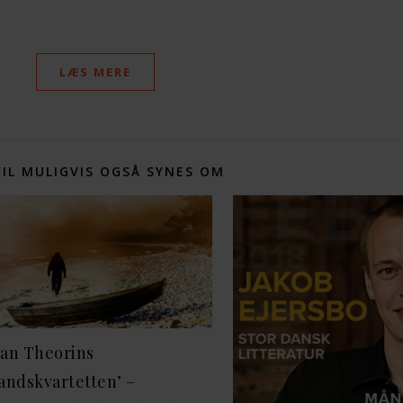
LÆS MERE
VIL MULIGVIS OGSÅ SYNES OM
han Theorins
andskvartetten’ –