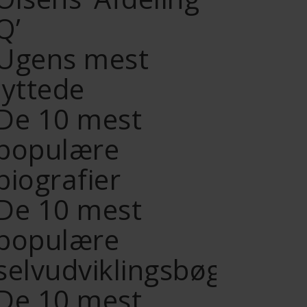
Q’
Ugens mest
lyttede
De 10 mest
populære
biografier
De 10 mest
populære
selvudviklingsbøger
De 10 mest