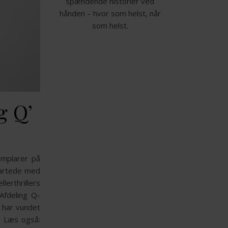
spændende historier ved
hånden – hvor som helst, når
som helst.
g Q’
emplarer på
startede med
lerthrillers
Afdeling Q-
‘ har vundet
s? Læs også: