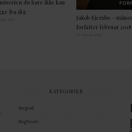
miserien du bare ikke kan
ge fra dig
Jakob Ejersbo – måne
anuar 2021
forfatter februar 2018
15. februar 2018
KATEGORIER
Biografi
op
Bogforum