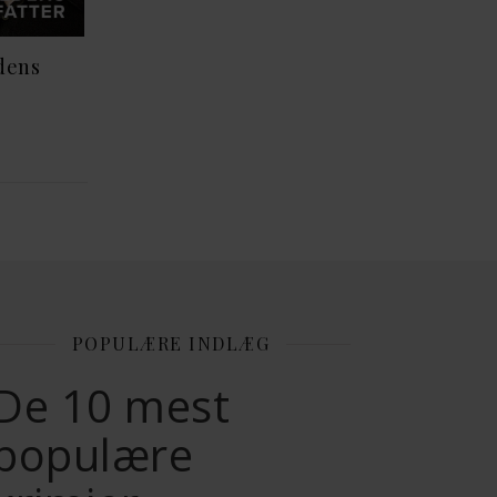
dens
POPULÆRE INDLÆG
De 10 mest
populære