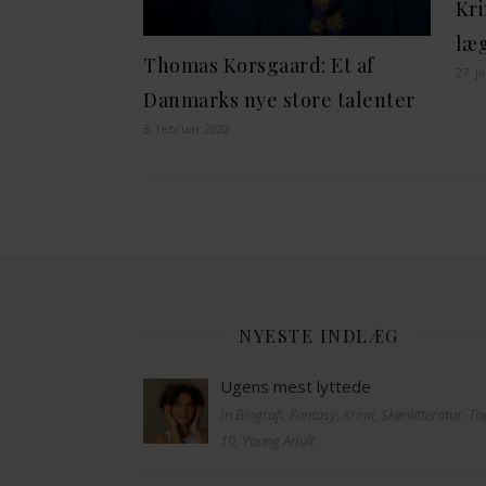
Kri
læg
Thomas Korsgaard: Et af
27. j
Danmarks nye store talenter
3. februar 2022
NYESTE INDLÆG
Ugens mest lyttede
In Biografi, Fantasy, Krimi, Skønlitteratur, T
10, Young Adult