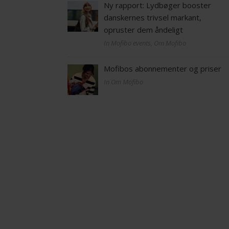
Ny rapport: Lydbøger booster
danskernes trivsel markant,
opruster dem åndeligt
In Mofibo events, Om Mofibo
Mofibos abonnementer og priser
In Om Mofibo