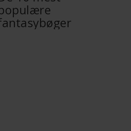
populære
fantasybøger