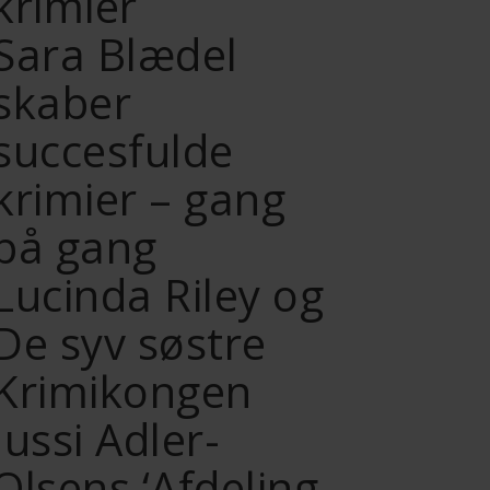
krimier
Sara Blædel
skaber
succesfulde
krimier – gang
på gang
Lucinda Riley og
De syv søstre
Krimikongen
Jussi Adler-
Olsens ‘Afdeling