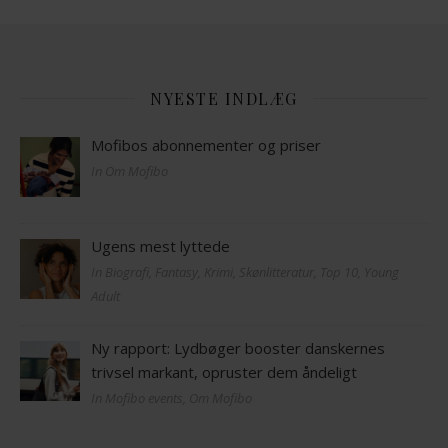
NYESTE INDLÆG
Mofibos abonnementer og priser
In Om Mofibo
Ugens mest lyttede
In Biografi, Fantasy, Krimi, Skønlitteratur, Top 10, Young
Adult
Ny rapport: Lydbøger booster danskernes
trivsel markant, opruster dem åndeligt
In Mofibo events, Om Mofibo