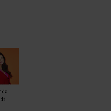
ende
edt