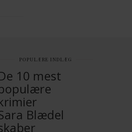
POPULÆRE INDLÆG
De 10 mest
populære
krimier
Sara Blædel
skaber