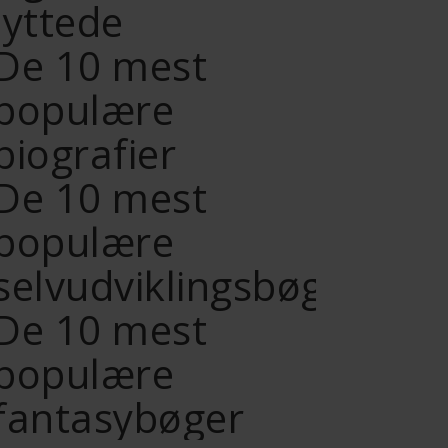
lyttede
De 10 mest
populære
biografier
De 10 mest
populære
selvudviklingsbøger
De 10 mest
populære
fantasybøger