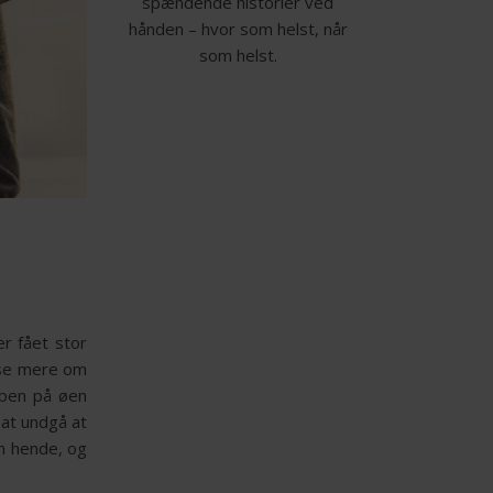
spændende historier ved
hånden – hvor som helst, når
som helst.
er fået stor
æse mere om
 ben på øen
 at undgå at
n hende, og