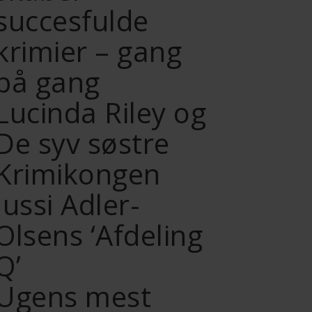
succesfulde
krimier – gang
på gang
Lucinda Riley og
De syv søstre
Krimikongen
Jussi Adler-
Olsens ‘Afdeling
Q’
Ugens mest