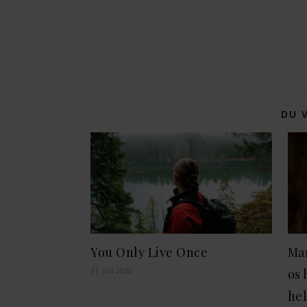
DU 
You Only Live Once
Ma
31. juli 2020
os 
hel