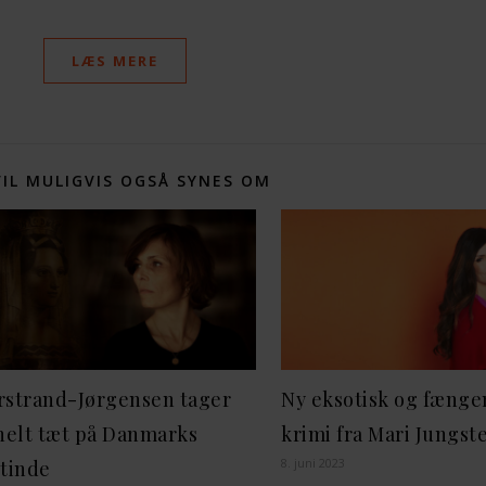
LÆS MERE
VIL MULIGVIS OGSÅ SYNES OM
rstrand-Jørgensen tager
Ny eksotisk og fæng
helt tæt på Danmarks
krimi fra Mari Jungst
8. juni 2023
tinde