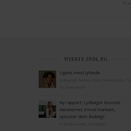
30. a
NYESTE INDLÆG
Ugens mest lyttede
In Biografi, Fantasy, Krimi, Skønlitteratur, T
10, Young Adult
Ny rapport: Lydbøger booster
danskernes trivsel markant,
opruster dem åndeligt
In Mofibo events, Om Mofibo