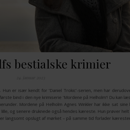
fs bestialske krimier
24. januar 2023
 Hun er især kendt for ‘Daniel Trokic‘-serien, men har derudov
første bind i den nye krimiserie ‘Mordene på Helholm‘! Du kan l
herunder. Mordene på Helholm Agnes Winkler har ikke sat sine
 lille, og senere druknede også hendes kæreste. Hun prøver helt
iver langsomt opslugt af mørket – på samme tid forlader kæreste