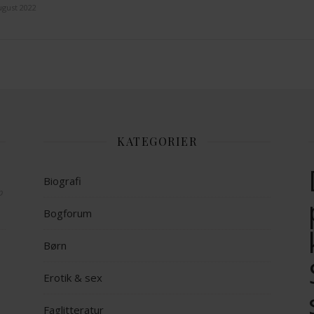
ugust 2022
KATEGORIER
Biografi
op
Bogforum
Børn
Erotik & sex
Faglitteratur