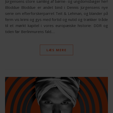
Jürgensens store samling af børne- og ungdomsbøger her!
Bloddue Bloddue er andet bind i Dennis Jürgensens nye
serie om efterforskerparret Teit & Lehman, og blander på
ferm vis krimi og gys med fortid og nutid og trækker tråde
til et mørkt kapitel i vores europæiske historie: DDR og
tiden før Berlinmurens fald.…
LÆS MERE