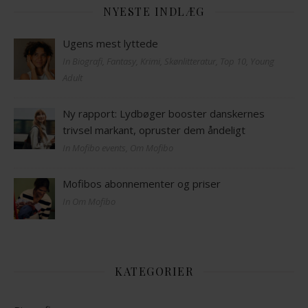
NYESTE INDLÆG
Ugens mest lyttede
In Biografi, Fantasy, Krimi, Skønlitteratur, Top 10, Young
Adult
Ny rapport: Lydbøger booster danskernes
trivsel markant, opruster dem åndeligt
In Mofibo events, Om Mofibo
Mofibos abonnementer og priser
In Om Mofibo
KATEGORIER