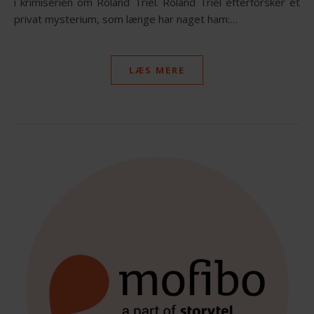
i krimiserien om Roland Triel. Roland Triel efterforsker et
privat mysterium, som længe har naget ham:…
LÆS MERE