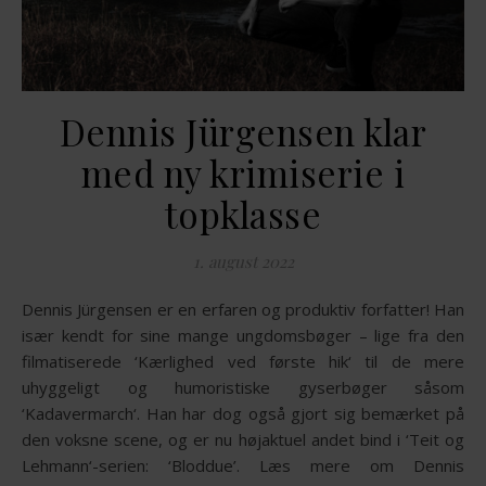
Dennis Jürgensen klar
med ny krimiserie i
topklasse
1. august 2022
Dennis Jürgensen er en erfaren og produktiv forfatter! Han
især kendt for sine mange ungdomsbøger – lige fra den
filmatiserede ‘Kærlighed ved første hik‘ til de mere
uhyggeligt og humoristiske gyserbøger såsom
‘Kadavermarch‘. Han har dog også gjort sig bemærket på
den voksne scene, og er nu højaktuel andet bind i ‘Teit og
Lehmann‘-serien: ‘Bloddue’. Læs mere om Dennis