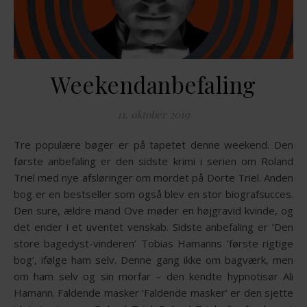
Weekendanbefaling
11. oktober 2019
Tre populære bøger er på tapetet denne weekend. Den
første anbefaling er den sidste krimi i serien om Roland
Triel med nye afsløringer om mordet på Dorte Triel. Anden
bog er en bestseller som også blev en stor biografsucces.
Den sure, ældre mand Ove møder en højgravid kvinde, og
det ender i et uventet venskab. Sidste anbefaling er ‘Den
store bagedyst-vinderen’ Tobias Hamanns ‘første rigtige
bog’, ifølge ham selv. Denne gang ikke om bagværk, men
om ham selv og sin morfar – den kendte hypnotisør Ali
Hamann. Faldende masker ‘Faldende masker’ er den sjette