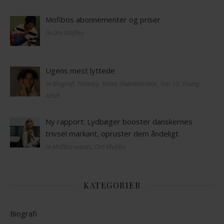
Mofibos abonnementer og priser
In Om Mofibo
Ugens mest lyttede
In Biografi, Fantasy, Krimi, Skønlitteratur, Top 10, Young
Adult
Ny rapport: Lydbøger booster danskernes
trivsel markant, opruster dem åndeligt
In Mofibo events, Om Mofibo
KATEGORIER
Biografi