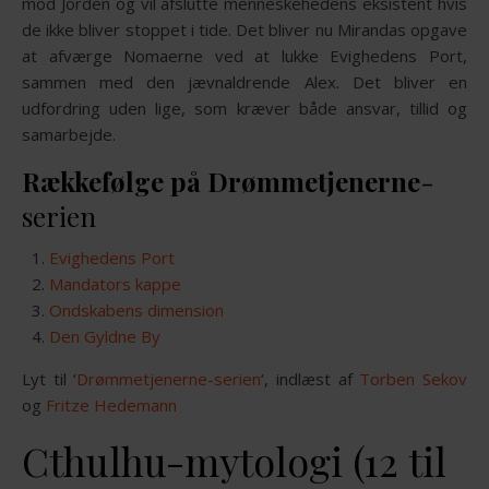
mod Jorden og vil afslutte menneskehedens eksistent hvis
de ikke bliver stoppet i tide. Det bliver nu Mirandas opgave
at afværge Nomaerne ved at lukke Evighedens Port,
sammen med den jævnaldrende Alex. Det bliver en
udfordring uden lige, som kræver både ansvar, tillid og
samarbejde.
Rækkefølge på Drømmetjenerne
-
serien
Evighedens Port
Mandators kappe
Ondskabens dimension
Den Gyldne By
Lyt til ‘
Drømmetjenerne-serien
‘, indlæst af
Torben Sekov
og
Fritze Hedemann
Cthulhu-mytologi (12 til