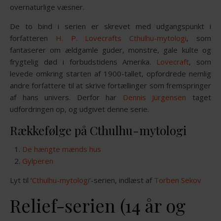
overnaturlige væsner.
De to bind i serien er skrevet med udgangspunkt i
forfatteren
H. P. Lovecrafts
Cthulhu-mytologi
, som
fantaserer om ældgamle guder, monstre, gale kulte og
frygtelig død i forbudstidens Amerika.
Lovecraft
, som
levede omkring starten af 1900-tallet, opfordrede nemlig
andre forfattere til at skrive fortællinger som fremspringer
af hans univers. Derfor har
Dennis Jürgensen
taget
udfordringen op, og udgivet denne serie.
Rækkefølge på Cthulhu-mytologi
De hængte mænds hus
Gylperen
Lyt til ‘
Cthulhu-mytologi
‘-serien, indlæst af
Torben Sekov
Relief-serien (14 år og