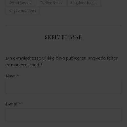
Svend Rossen
Torben Sekov
Ungdomsbøger
ungdomsunivers
SKRIV ET SVAR
Din e-mailadresse vil ikke blive publiceret.
Krævede felter
er markeret med
*
Navn
*
E-mail
*