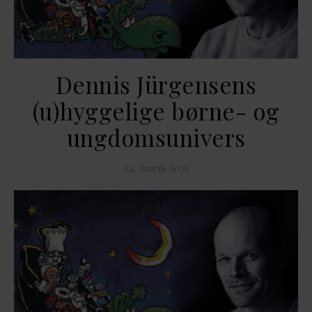
Dennis Jürgensens
(u)hyggelige børne- og
ungdomsunivers
24. marts 2021