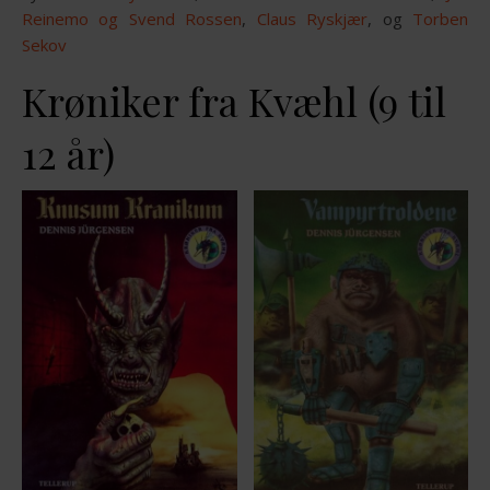
Reinemo og Svend Rossen
,
Claus Ryskjær
, og
Torben
Sekov
Krøniker fra Kvæhl (9 til
12 år)