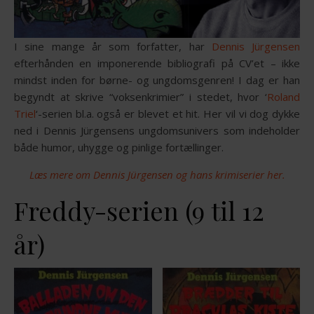
I sine mange år som forfatter, har
Dennis Jürgensen
efterhånden en imponerende bibliografi på CV’et – ikke
mindst inden for børne- og ungdomsgenren! I dag er han
begyndt at skrive “voksenkrimier” i stedet, hvor ‘
Roland
Triel
‘-serien bl.a. også er blevet et hit. Her vil vi dog dykke
ned i Dennis Jürgensens ungdomsunivers som indeholder
både humor, uhygge og pinlige fortællinger.
Læs mere om Dennis Jürgensen og hans krimiserier her.
Freddy-serien (9 til 12
år)