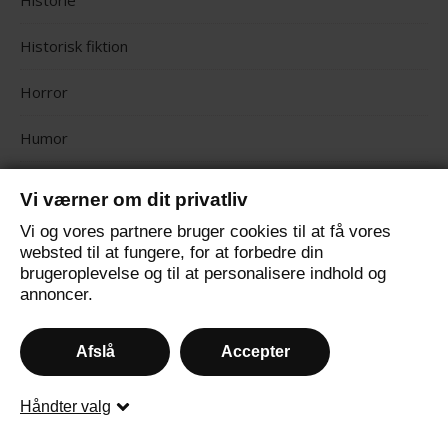
Historie
Historisk fiktion
Horror
Humor
Ikke kategoriseret
Vi værner om dit privatliv
Klassikere
Vi og vores partnere bruger cookies til at få vores
websted til at fungere, for at forbedre din
brugeroplevelse og til at personalisere indhold og
Krig
annoncer.
Krimi
Afslå
Accepter
Månedens gæst
Håndter valg
Mofibo events