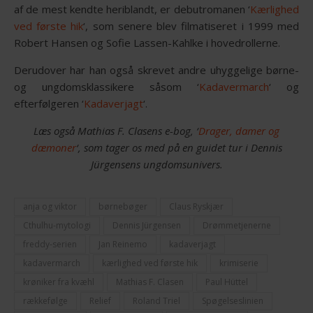
af de mest kendte heriblandt, er debutromanen ‘
Kærlighed
ved første hik
‘, som senere blev filmatiseret i 1999 med
Robert Hansen og Sofie Lassen-Kahlke i hovedrollerne.
Derudover har han også skrevet andre uhyggelige børne-
og ungdomsklassikere såsom ‘
Kadavermarch
‘ og
efterfølgeren ‘
Kadaverjagt
‘.
Læs også Mathias F. Clasens e-bog, ‘
Drager, damer og
dæmoner
‘, som tager os med på en guidet tur i Dennis
Jürgensens ungdomsunivers.
anja og viktor
børnebøger
Claus Ryskjær
Cthulhu-mytologi
Dennis Jürgensen
Drømmetjenerne
freddy-serien
Jan Reinemo
kadaverjagt
kadavermarch
kærlighed ved første hik
krimiserie
krøniker fra kvæhl
Mathias F. Clasen
Paul Hüttel
rækkefølge
Relief
Roland Triel
Spøgelseslinien