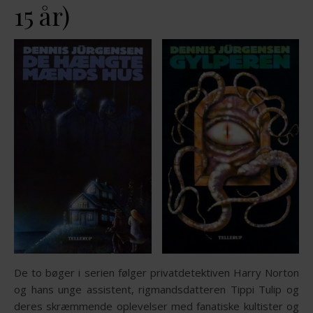
15 år)
De to bøger i serien følger privatdetektiven Harry Norton
og hans unge assistent, rigmandsdatteren Tippi Tulip og
deres skræmmende oplevelser med fanatiske kultister og