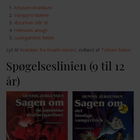
Knusum Kranikum
Vampyrtroldene
Æzurhvin slår til
Heksens ansigt
Lusingandos fælde
Lyt til ‘
Krøniker fra Kvæhl-serien
‘, indlæst af
Torben Sekov
Spøgelseslinien (9 til 12
år)