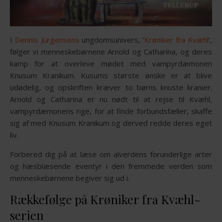
I
Dennis Jürgensens
ungdomsunivers, ‘
Krøniker fra Kvæhl
‘,
følger vi menneskebørnene Arnold og Catharina, og deres
kamp for at overleve mødet med vampyrdæmonen
Knusum Kranikum. Kusums største ønske er at blive
udødelig, og opskriften kræver to børns knuste kranier.
Arnold og Catharina er nu nødt til at rejse til Kvæhl,
vampyrdæmonens rige, for at finde forbundsfæller, skaffe
sig af med Knusum Kranikum og derved redde deres eget
liv.
Forbered dig på at læse om alverdens forunderlige arter
og hæsblæsende eventyr i den fremmede verden som
menneskebørnene begiver sig ud i.
Rækkefølge på Krøniker fra Kvæhl-
serien