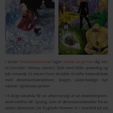
I serien ‘
Drømmetjenerne
‘ tager
Dennis Jürgensen
dig ind i
et storslået fantasy-univers, fyldt med både spænding og
lidt romantik. Et univers hvor du både vil stifte bekendtskab
med dimensionsdetektiver, drager, underfundige nye
væsner og lumske pirater.
13-årige Miranda får en aften besøg af sin drømmetjener,
ændrodrill’en Mr. Spoing, som er dimensionsdetektiv fra en
anden dimension. De frygtede Nomaer er i tusindtal på vej