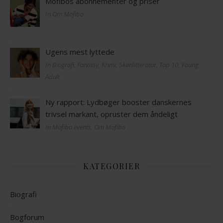
Mofibos abonnementer og priser
In Om Mofibo
Ugens mest lyttede
In Biografi, Fantasy, Krimi, Skønlitteratur, Top 10, Young
Adult
Ny rapport: Lydbøger booster danskernes
trivsel markant, opruster dem åndeligt
In Mofibo events, Om Mofibo
KATEGORIER
Biografi
Bogforum