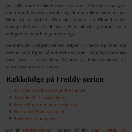
sin rolle som Frankensteins monster. Ydermere hænger
også den hovedløse ridder og den harmløse bøvsedrage
Nitan ud på slottet. (Det skal nævnes at Nitan har lidt
maveproblemer, fordi han spiser alt der gemmer sin i
voldgraven hvor han gemmer sig).
Gennem de 5 bøger i serien, følger vi Freddy og hans nye
venner som tager på eventyr sammen – eventyr som bl.a.
fører dem til både Kina, Mallorca og Transsylvanien, og
andre spændende steder.
Rækkefølge på Freddy-serien
Balladen om den forsvundne mumie
Brædder til Draculas kiste
Bøvsedragernes hemmelighed
Blodspor i Transsylvanien
Bøvl med bandagerne
Lyt til ‘
Freddy-serien’
, indlæst af hhv.
Paul Hüttel
,
Jan