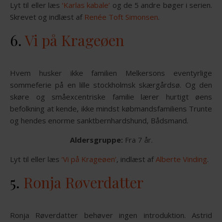
Lyt til eller læs
‘Karlas kabale’
og de 5 andre bøger i serien.
Skrevet og indlæst af
Renée Toft Simonsen
.
6.
Vi på Krageøen
Hvem husker ikke familien Melkersons eventyrlige
sommeferie på en lille stockholmsk skærgårdsø. Og den
skøre og småexcentriske familie lærer hurtigt øens
befolkning at kende, ikke mindst købmandsfamiliens Trunte
og hendes enorme sanktbernhardshund, Bådsmand.
Aldersgruppe:
Fra 7 år.
Lyt til eller læs
‘Vi på Krageøen’
, indlæst af
Alberte Vinding
.
5.
Ronja Røverdatter
Ronja Røverdatter behøver ingen introduktion. Astrid