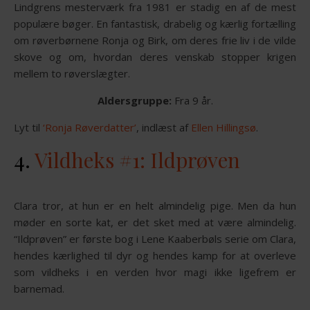
Lindgrens mesterværk fra 1981 er stadig en af de mest
populære bøger. En fantastisk, drabelig og kærlig fortælling
om røverbørnene Ronja og Birk, om deres frie liv i de vilde
skove og om, hvordan deres venskab stopper krigen
mellem to røverslægter.
Aldersgruppe:
Fra 9 år.
Lyt til
‘Ronja Røverdatter’
, indlæst af
Ellen Hillingsø
.
4.
Vildheks #1: Ildprøven
Clara tror, at hun er en helt almindelig pige. Men da hun
møder en sorte kat, er det sket med at være almindelig.
“Ildprøven” er første bog i Lene Kaaberbøls serie om Clara,
hendes kærlighed til dyr og hendes kamp for at overleve
som vildheks i en verden hvor magi ikke ligefrem er
barnemad.