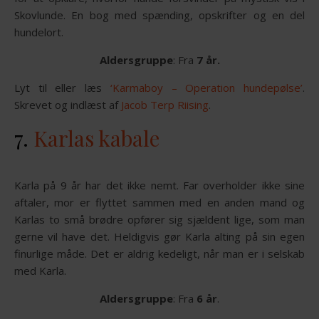
Skovlunde. En bog med spænding, opskrifter og en del
hundelort.
Aldersgruppe
: Fra
7 år.
Lyt til eller læs
‘Karmaboy – Operation hundepølse’
.
Skrevet og indlæst af
Jacob Terp Riising
.
7.
Karlas kabale
Karla på 9 år har det ikke nemt. Far overholder ikke sine
aftaler, mor er flyttet sammen med en anden mand og
Karlas to små brødre opfører sig sjældent lige, som man
gerne vil have det. Heldigvis gør Karla alting på sin egen
finurlige måde. Det er aldrig kedeligt, når man er i selskab
med Karla.
Aldersgruppe
: Fra
6 år
.