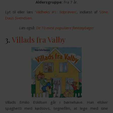
Aldersgruppe:
Fra 7 år.
Lyt til eller læs
‘Vildheks #1: Ildprøven’
, indlæst af
Stine
Duus Svendsen
.
Læs også:
De 10 mest populære fantasybøger
3.
Villads fra Valby
Villads Emilio Eskilsen går i børnehave. Han elsker
spaghetti med kødsovs, tegnefilm, at lege med sine