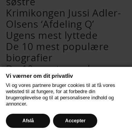
søstre
Krimikongen Jussi Adler-
Olsens ‘Afdeling Q’
Ugens mest lyttede
De 10 mest populære
biografier
De 10 mest populære
Vi værner om dit privatliv
selvudviklingsbøger
Vi og vores partnere bruger cookies til at få vores
De 10 mest populære
websted til at fungere, for at forbedre din
brugeroplevelse og til at personalisere indhold og
fantasybøger
annoncer.
Afslå
Accepter
© 2024 - All Rights Reserved.