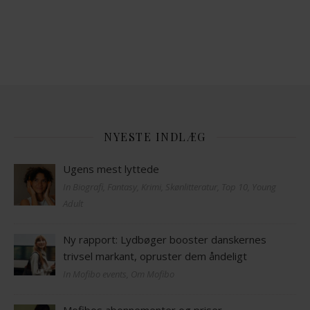
NYESTE INDLÆG
Ugens mest lyttede
In Biografi, Fantasy, Krimi, Skønlitteratur, Top 10, Young
Adult
Ny rapport: Lydbøger booster danskernes
trivsel markant, opruster dem åndeligt
In Mofibo events, Om Mofibo
Mofibos abonnementer og priser