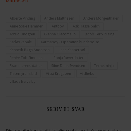
Matthesen
.
Alberte Vinding
Anders Matthesen
Anders Morgenthaler
Anne Sofie Hammer
Antboy
Ask Hasselbalch
Astrid Lindgren
Gianna Giacomello
Jacob Terp Riising
Karlas kabale
Karmaboy - Operation hundepølse
Kenneth Bøgh Andersen
Lene Kaaberbøl
Renèe Toft Simonsen
Ronja Røverdatter
Skammerens datter
Stine Duus Svendsen
Ternet ninja
Tissemyrens bid
Vi på Krageøen
vildheks
villads fra valby
SKRIV ET SVAR
Din e-mailadresse vil ikke blive publiceret.
Krævede felter