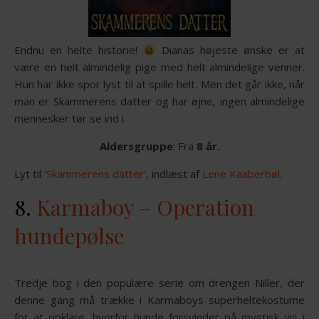
Endnu en helte historie!
Dianas højeste ønske er at
være en helt almindelig pige med helt almindelige venner.
Hun har ikke spor lyst til at spille helt. Men det går ikke, når
man er Skammerens datter og har øjne, ingen almindelige
mennesker tør se ind i.
Aldersgruppe
: Fra
8 år.
Lyt til
‘Skammerens datter’
, indlæst af
Lene Kaaberbøl
.
8.
Karmaboy – Operation
hundepølse
Tredje bog i den populære serie om drengen Niller, der
denne gang må trække i Karmaboys superheltekostume
for at opklare, hvorfor hunde forsvinder på mystisk vis i