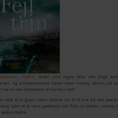
Adolfsson
,
‘Fejltrin’
, finder sted dagen efter den årlige øster
yrdet, og kriminalassistent Karen Eiken Hornby sættes på s
et har en nær forbindelse til Hornbys chef.
er nødt til at grave i øens historie for at få svar på sine spør
rag lader til at være gældende helt frem til nutiden. Hornby 
andres fejltrin.