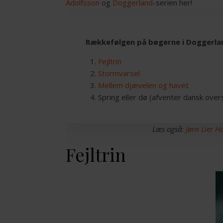
Adolfsson
og
Doggerland
-serien her!
Rækkefølgen på bøgerne i Doggerla
Fejl
t
rin
Stormvarsel
Mellem djævelen og havet
Spring eller dø (afventer dansk ove
Læs også:
Jørn Lier H
Fejltrin