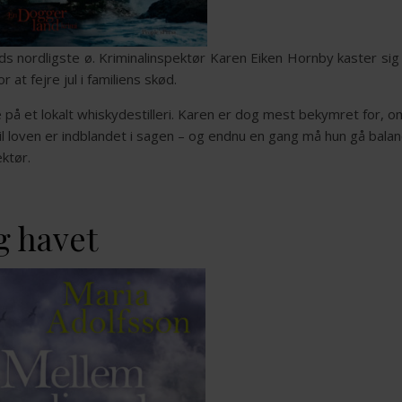
s nordligste ø. Kriminalinspektør Karen Eiken Hornby kaster si
r at fejre jul i familiens skød.
på et lokalt whiskydestilleri. Karen er dog mest bekymret for, o
il loven er indblandet i sagen – og endnu en gang må hun gå bala
ektør.
g havet