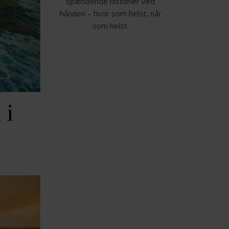
spændende historier ved
hånden – hvor som helst, når
som helst.
 i