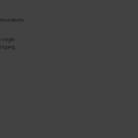
g hovedkulds
m nogle
ncegang