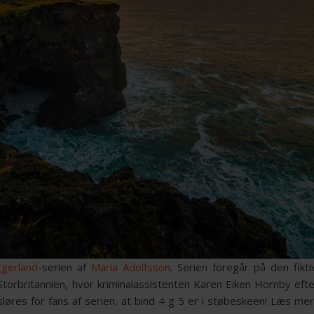
gerland
-serien af
Maria Adolfsson
. Serien foregår på den fikt
rbritannien, hvor kriminalassistenten Karen Eiken Hornby efte
sløres for fans af serien, at bind 4 g 5 er i støbeskeen! Læs m