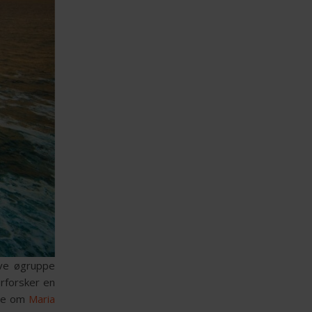
ive øgruppe
rforsker en
ere om
Maria