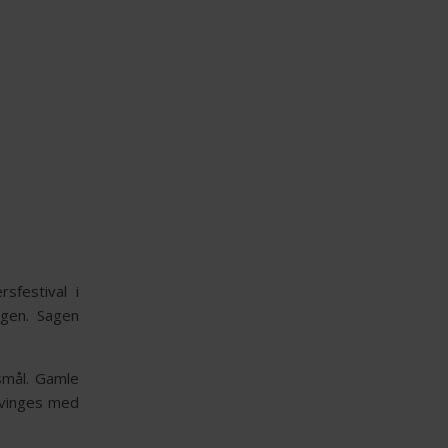
sfestival i
agen. Sagen
gsmål. Gamle
tvinges med