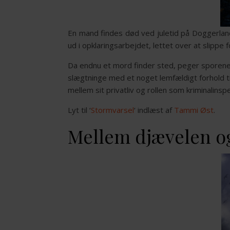
En mand findes død ved juletid på Doggerland
ud i opklaringsarbejdet, lettet over at slippe fo
Da endnu et mord finder sted, peger sporene 
slægtninge med et noget lemfældigt forhold t
mellem sit privatliv og rollen som kriminalinsp
Lyt til ‘
Stormvarsel
‘ indlæst af
Tammi Øst
.
Mellem djævelen o