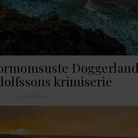
tormomsuste Doggerland
dolfssons krimiserie
23. marts 2021