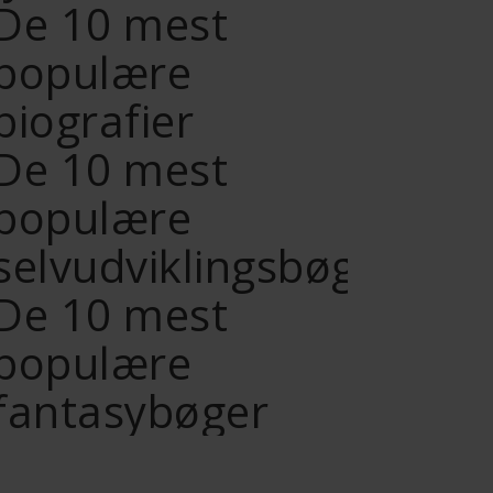
De 10 mest
populære
biografier
De 10 mest
populære
selvudviklingsbøger
De 10 mest
populære
fantasybøger