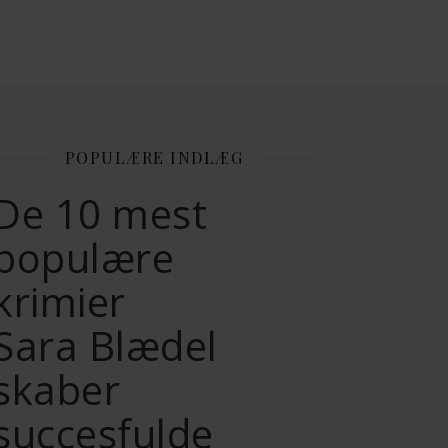
POPULÆRE INDLÆG
De 10 mest
populære
krimier
Sara Blædel
skaber
succesfulde