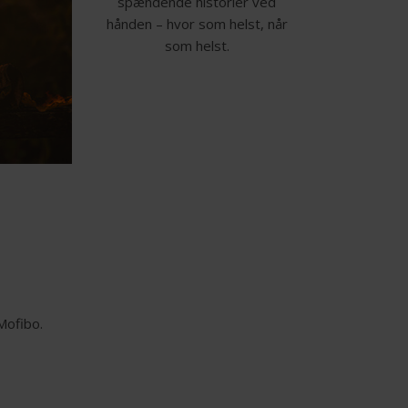
spændende historier ved
hånden – hvor som helst, når
som helst.
Mofibo.