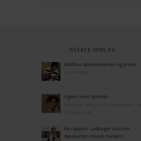
NYESTE INDLÆG
Mofibos abonnementer og priser
In Om Mofibo
Ugens mest lyttede
In Biografi, Fantasy, Krimi, Skønlitteratur, T
10, Young Adult
Ny rapport: Lydbøger booster
danskernes trivsel markant,