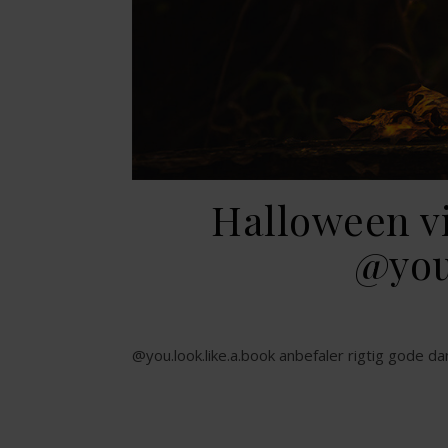
Halloween vi
@you
@you.look.like.a.book anbefaler rigtig gode 