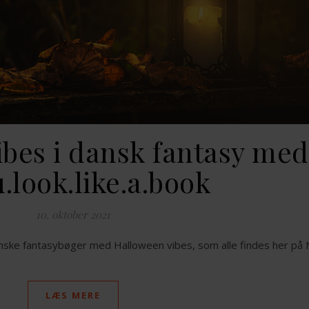
bes i dansk fantasy med
.look.like.a.book
10. oktober 2021
danske fantasybøger med Halloween vibes, som alle findes her på 
LÆS MERE