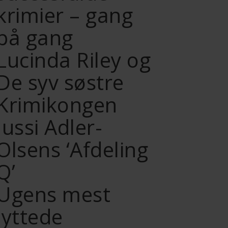
krimier – gang
på gang
Lucinda Riley og
De syv søstre
Krimikongen
Jussi Adler-
Olsens ‘Afdeling
Q’
Ugens mest
lyttede