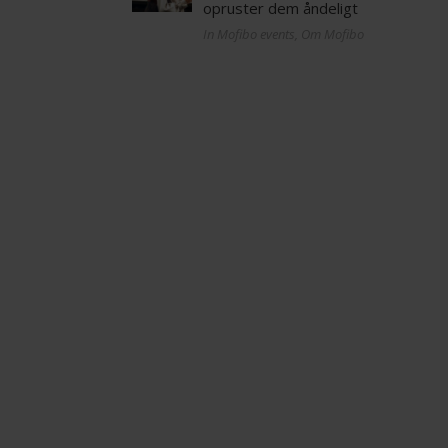
opruster dem åndeligt
In Mofibo events, Om Mofibo