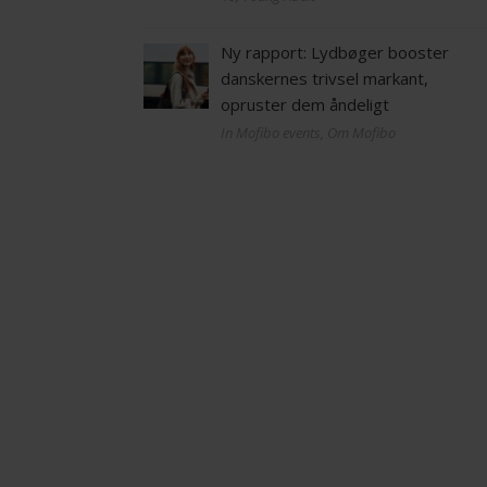
Ny rapport: Lydbøger booster
danskernes trivsel markant,
opruster dem åndeligt
In Mofibo events, Om Mofibo