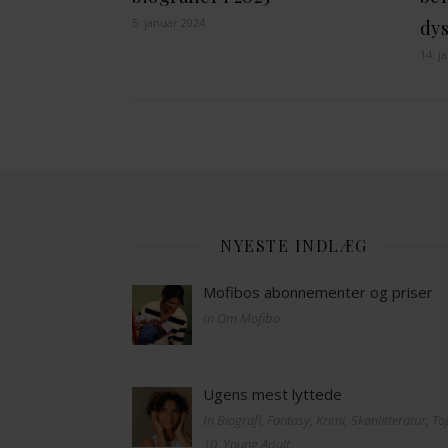
5. januar 2024
dy
14. j
NYESTE INDLÆG
Mofibos abonnementer og priser
In Om Mofibo
Ugens mest lyttede
In Biografi, Fantasy, Krimi, Skønlitteratur, T
10, Young Adult