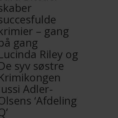
skaber
succesfulde
krimier – gang
på gang
Lucinda Riley og
De syv søstre
Krimikongen
Jussi Adler-
Olsens ‘Afdeling
Q’