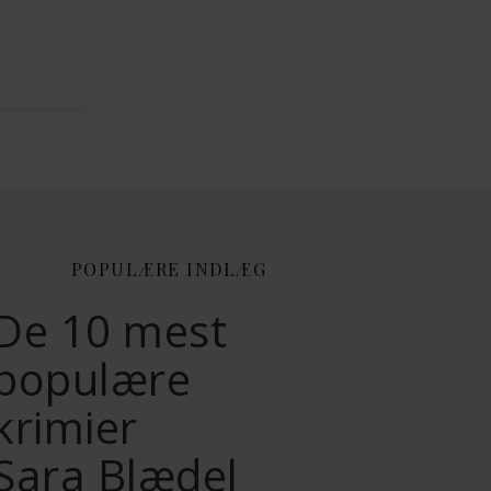
POPULÆRE INDLÆG
De 10 mest
populære
krimier
Sara Blædel