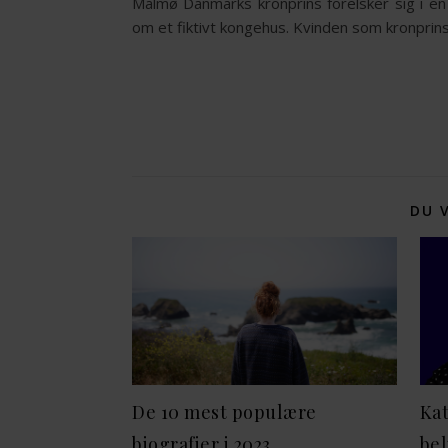
Malmø Danmarks kronprins forelsker sig i en
om et fiktivt kongehus. Kvinden som kronprinse
DU 
De 10 mest populære
Kat
biografier i 2023
bel