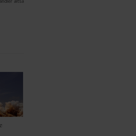
ndler altså
re