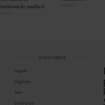
12. juli 2022
sfunktionelle sandhed
anuar 2021
KATEGORIER
Biografi
Bogforum
Børn
op
Erotik & sex