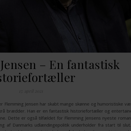
ensen – En fantastisk
storiefortæller
17. april 2021
atter Flemming Jensen har skabt mange skønne og humoristiske væ
skrå brædder. Han er en fantastisk historiefortæller og entertai
rine. Dette er også tilfældet for Flemming Jensens nyeste roma
g af Danmarks udlændingepolitik underholder fra start til slut