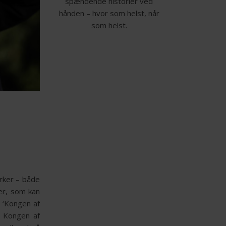
spændende historier ved
hånden – hvor som helst, når
som helst.
rker – både
ner, som kan
n ‘Kongen af
. Kongen af