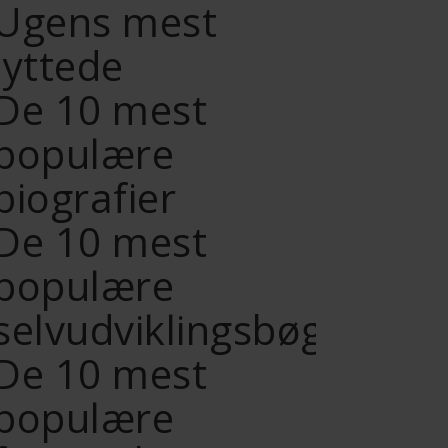
Ugens mest
lyttede
De 10 mest
populære
biografier
De 10 mest
populære
selvudviklingsbøger
De 10 mest
populære