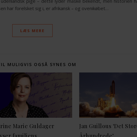
 udenlandsk pige – dette lyder måske bekendt, men historien ha
n har forelsket sig i, er afrikansk – og ovenikøbet…
LÆS MERE
VIL MULIGVIS OGSÅ SYNES OM
rine Marie Guldager
Jan Guillous ‘Det Sto
yser familiens
Århundrede’