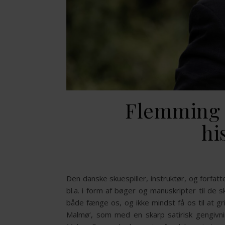
Flemming J
hi
Den danske skuespiller, instruktør, og forf
bl.a. i form af bøger og manuskripter til de 
både fænge os, og ikke mindst få os til at g
Malmø‘, som med en skarp satirisk gengivnin