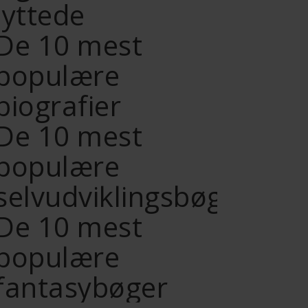
lyttede
De 10 mest
populære
biografier
De 10 mest
populære
selvudviklingsbøger
De 10 mest
populære
fantasybøger