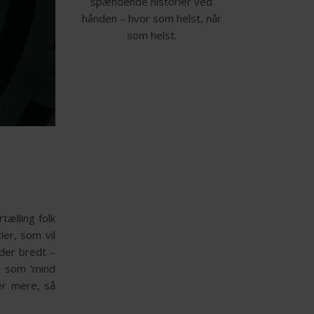
spændende historier ved
hånden – hvor som helst, når
som helst.
tælling folk
ler, som vil
nder bredt –
es som ‘mind
ter mere, så