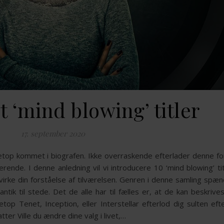
 ‘mind blowing’ titler
17. september 2020
top kommet i biografen. Ikke overraskende efterlader denne for
erende. I denne anledning vil vi introducere 10 ‘mind blowing’ tit
åvirke din forståelse af tilværelsen. Genren i denne samling spæ
antik til stede. Det de alle har til fælles er, at de kan beskriv
etop Tenet, Inception, eller Interstellar efterlod dig sulten ef
atter Ville du ændre dine valg i livet,…