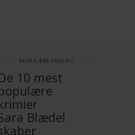
POPULÆRE INDLÆG
De 10 mest
populære
krimier
Sara Blædel
skaber