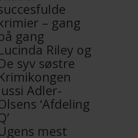
succesfulde
krimier – gang
på gang
Lucinda Riley og
De syv søstre
Krimikongen
Jussi Adler-
Olsens ‘Afdeling
Q’
Ugens mest