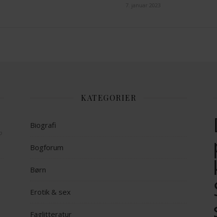
7. januar 2023
KATEGORIER
Biografi
op
Bogforum
Børn
Erotik & sex
Faglitteratur