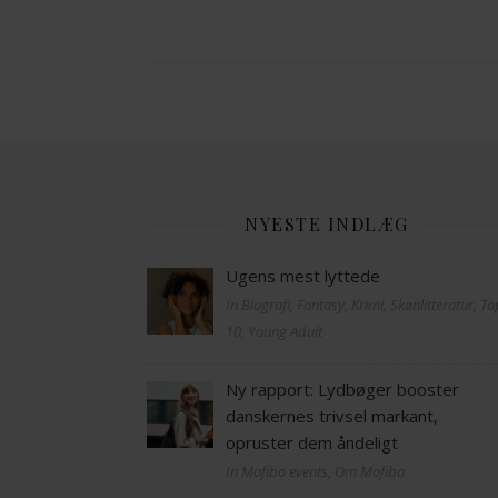
NYESTE INDLÆG
Ugens mest lyttede
In Biografi, Fantasy, Krimi, Skønlitteratur, T
10, Young Adult
Ny rapport: Lydbøger booster
danskernes trivsel markant,
opruster dem åndeligt
In Mofibo events, Om Mofibo