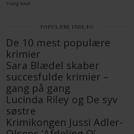
Young Adult
POPULÆRE INDLÆG
De 10 mest populære
krimier
Sara Blædel skaber
succesfulde krimier –
gang på gang
Lucinda Riley og De syv
søstre
Krimikongen Jussi Adler-
Olsens ‘Afdeling Q’