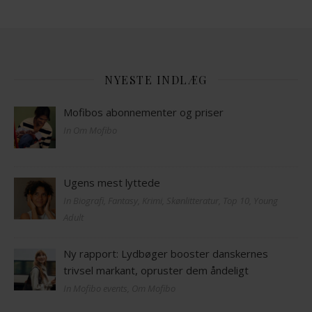
NYESTE INDLÆG
Mofibos abonnementer og priser
In Om Mofibo
Ugens mest lyttede
In Biografi, Fantasy, Krimi, Skønlitteratur, Top 10, Young
Adult
Ny rapport: Lydbøger booster danskernes
trivsel markant, opruster dem åndeligt
In Mofibo events, Om Mofibo