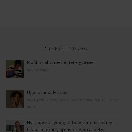
NYESTE INDLÆG
Mofibos abonnementer og priser
In Om Mofibo
Ugens mest lyttede
In Biografi, Fantasy, Krimi, Skønlitteratur, Top 10, Young
Adult
Ny rapport: Lydbøger booster danskernes
trivsel markant, opruster dem åndeligt