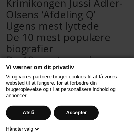
Krimikongen Jussi Adler-
Olsens ‘Afdeling Q’
Ugens mest lyttede
De 10 mest populære
biografier
De 10 mest populære
Vi værner om dit privatliv
selvudviklingsbøger
Vi og vores partnere bruger cookies til at få vores
De 10 mest populære
websted til at fungere, for at forbedre din
brugeroplevelse og til at personalisere indhold og
fantasybøger
annoncer.
Afslå
Accepter
© 2024 - All Rights Reserved.
Håndter valg
Ashe Tema af
WP Royal
.