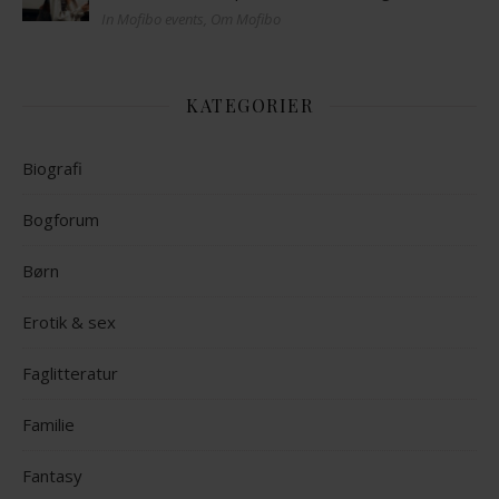
In Mofibo events, Om Mofibo
KATEGORIER
Biografi
Bogforum
Børn
Erotik & sex
Faglitteratur
Familie
Fantasy